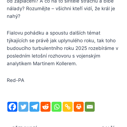
od zaplacení? A co na to šiřitelé strachu a blbé
nálady? Rozumějte – všichni kteří vidí, že král je
nahý?
Fialovu pohádku a spoustu dalších témat
týkajících se právě jak uplynulého roku, tak toho
budoucího turbulentního roku 2025 rozebíráme v
posledním letošní rozhovoru s vojenským
analytikem Martinem Kollerem.
Red-PA