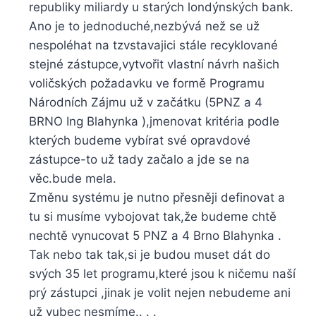
republiky miliardy u starých londýnských bank.
Ano je to jednoduché,nezbývá než se už
nespoléhat na tzvstavajici stále recyklované
stejné zástupce,vytvořit vlastní návrh našich
voličských požadavku ve formě Programu
Národních Zájmu už v začátku (5PNZ a 4
BRNO Ing Blahynka ),jmenovat kritéria podle
kterých budeme vybírat své opravdové
zástupce-to už tady začalo a jde se na
věc.bude mela.
Změnu systému je nutno přesněji definovat a
tu si musíme vybojovat tak,že budeme chtě
nechtě vynucovat 5 PNZ a 4 Brno Blahynka .
Tak nebo tak tak,si je budou muset dát do
svých 35 let programu,které jsou k ničemu naší
prý zástupci ,jinak je volit nejen nebudeme ani
už vubec nesmíme.. . .