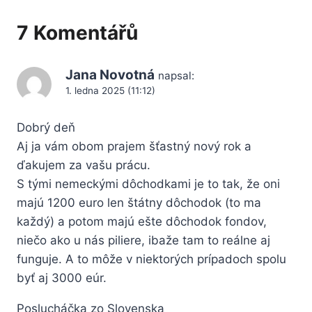
7 Komentářů
Jana Novotná
napsal:
1. ledna 2025 (11:12)
Dobrý deň
Aj ja vám obom prajem šťastný nový rok a
ďakujem za vašu prácu.
S tými nemeckými dôchodkami je to tak, že oni
majú 1200 euro len štátny dôchodok (to ma
každý) a potom majú ešte dôchodok fondov,
niečo ako u nás piliere, ibaže tam to reálne aj
funguje. A to môže v niektorých prípadoch spolu
byť aj 3000 eúr.
Poslucháčka zo Slovenska