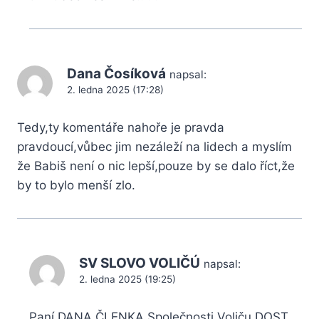
Dana Čosíková
napsal:
2. ledna 2025 (17:28)
Tedy,ty komentáře nahoře je pravda
pravdoucí,vůbec jim nezáleží na lidech a myslím
že Babiš není o nic lepší,pouze by se dalo říct,že
by to bylo menší zlo.
SV SLOVO VOLIČÚ
napsal:
2. ledna 2025 (19:25)
Paní DANA ČLENKA Společnosti Voliču,DOST