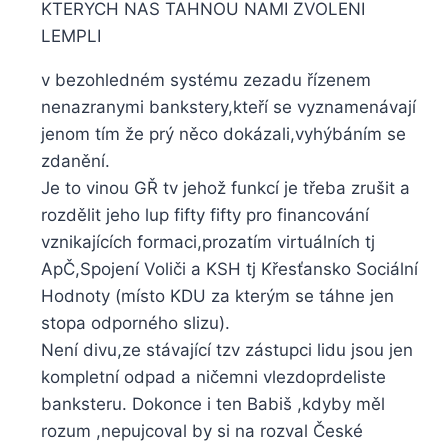
KTERYCH NAS TAHNOU NAMI ZVOLENI
LEMPLI
v bezohledném systému zezadu řízenem
nenazranymi bankstery,kteří se vyznamenávají
jenom tím že prý něco dokázali,vyhýbáním se
zdanění.
Je to vinou GŘ tv jehož funkcí je třeba zrušit a
rozdělit jeho lup fifty fifty pro financování
vznikajících formaci,prozatím virtuálních tj
ApČ,Spojení Voliči a KSH tj Křesťansko Sociální
Hodnoty (místo KDU za kterým se táhne jen
stopa odporného slizu).
Není divu,ze stávající tzv zástupci lidu jsou jen
kompletní odpad a ničemni vlezdoprdeliste
banksteru. Dokonce i ten Babiš ,kdyby měl
rozum ,nepujcoval by si na rozval České