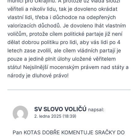
municí pro Ukrajinu. A protože už vláda slouží
věřiteli a nikoliv lidu, tak je dovoleno okrádat
vlastní lidi, třeba i důchodce na odepřených
valorizacích důchodů. Je dovoleno lhát vlastním
voličům, protože cílem politické partaje již není
dělat dobrou politiku pro lidi, aby vás lidi po 4
letech zase zvolili, ale cílem vládních partají je
pouze a jedině plnit úlohy uložené věřitelem
státu! Nejsilnější mocenským právem nad státy a
národy je dluhové právo!
SV SLOVO VOLIČÚ
napsal:
2. ledna 2025 (18:39)
Pan KOTAS DOBŘE KOMENTUJE SRAČKY DO