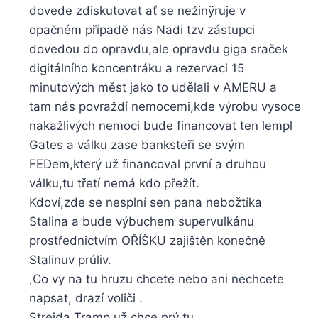
dovede zdiskutovat ať se nežinÿruje v
opačném případě nás Nadi tzv zástupci
dovedou do opravdu,ale opravdu giga sraček
digitálního koncentráku a rezervaci 15
minutových měst jako to udělali v AMERU a
tam nás povraždí nemocemi,kde výrobu vysoce
nakažlivých nemoci bude financovat ten lempl
Gates a válku zase banksteři se svým
FEDem,který už financoval první a druhou
válku,tu třetí nemá kdo přežít.
Kdoví,zde se nesplní sen pana nebožtíka
Stalina a bude výbuchem supervulkánu
prostřednictvím OŘÍŠKU zajištěn konečně
Stalinuv prúliv.
,Co vy na tu hruzu chcete nebo ani nechcete
napsat, drazí voliči .
Strejda Tramp už chce prý tu