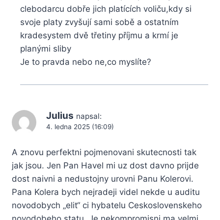
clebodarcu dobře jich platících voliču,kdy si
svoje platy zvyšují sami sobě a ostatním
kradesystem dvě třetiny příjmu a krmí je
planými sliby
Je to pravda nebo ne,co myslíte?
Julius
napsal:
4. ledna 2025 (16:09)
A znovu perfektni pojmenovani skutecnosti tak
jak jsou. Jen Pan Havel mi uz dost davno prijde
dost naivni a nedustojny urovni Panu Kolerovi.
Pana Kolera bych nejradeji videl nekde u auditu
novodobych „elit“ ci hybatelu Ceskoslovenskeho
novodobeho statu. Je nekompromisni,ma velmi