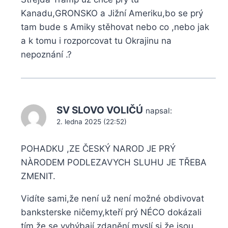
Kanadu,GRONSKO a Jižní Ameriku,bo se prý
tam bude s Amiky stěhovat nebo co ,nebo jak
a k tomu i rozporcovat tu Okrajinu na
nepoznání .?
SV SLOVO VOLIČÚ
napsal:
2. ledna 2025 (22:52)
POHADKU ,ZE ČESKÝ NAROD JE PRÝ
NÀRODEM PODLEZAVYCH SLUHU JE TŘEBA
ZMENIT.
Vidíte sami,že není už není možné obdivovat
banksterske ničemy,kteří prý NÉCO dokázali
tím.že se vyhýbají zdanění,myslí si,že jsou