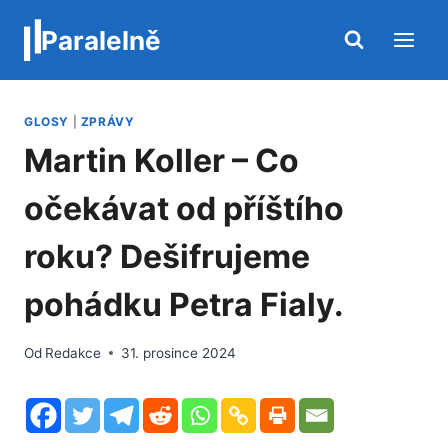
Přeskočit
Paralelně
na
obsah
GLOSY
|
ZPRÁVY
Martin Koller – Co
očekávat od příštího
roku? Dešifrujeme
pohádku Petra Fialy.
Od
Redakce
31. prosince 2024