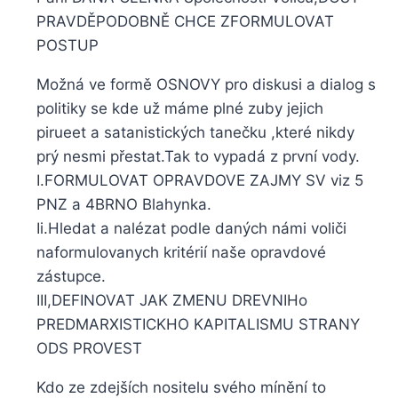
PRAVDĚPODOBNĚ CHCE ZFORMULOVAT
POSTUP
Možná ve formě OSNOVY pro diskusi a dialog s
politiky se kde už máme plné zuby jejich
pirueet a satanistických tanečku ,které nikdy
prý nesmi přestat.Tak to vypadá z první vody.
I.FORMULOVAT OPRAVDOVE ZAJMY SV viz 5
PNZ a 4BRNO Blahynka.
Ii.Hledat a nalézat podle daných námi voliči
naformulovanych kritérií naše opravdové
zástupce.
III,DEFINOVAT JAK ZMENU DREVNIHo
PREDMARXISTICKHO KAPITALISMU STRANY
ODS PROVEST
Kdo ze zdejších nositelu svého mínění to