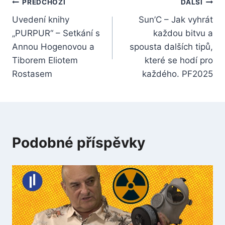
Navigace
PŘEDCHOZÍ
DALŠÍ
Uvedení knihy
Sun’C – Jak vyhrát
pro
„PURPUR“ – Setkání s
každou bitvu a
příspěvek
Annou Hogenovou a
spousta dalších tipů,
Tiborem Eliotem
které se hodí pro
Rostasem
každého. PF2025
Podobné příspěvky