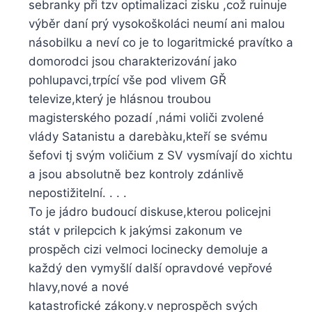
sebranky při tzv optimalizaci zisku ,což ruinuje
výběr daní prý vysokoškoláci neumí ani malou
násobilku a neví co je to logaritmické pravítko a
domorodci jsou charakterizování jako
pohlupavci,trpící vše pod vlivem GŘ
televize,který je hlásnou troubou
magisterského pozadí ,námi voliči zvolené
vlády Satanistu a darebàku,kteří se svému
šefovi tj svým voličium z SV vysmívají do xichtu
a jsou absolutně bez kontroly zdánlivě
nepostižitelní. . . .
To je jádro budoucí diskuse,kterou policejni
stát v prilepcich k jakýmsi zakonum ve
prospěch cizi velmoci locinecky demoluje a
každý den vymyšlí další opravdové vepřové
hlavy,nové a nové
katastrofické zákony.v neprospěch svých