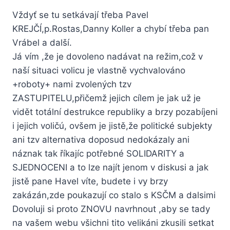
Vždyť se tu setkávají třeba Pavel
KREJČÍ,p.Rostas,Danny Koller a chybí třeba pan
Vrábel a další.
Já vím ,že je dovoleno nadávat na režim,což v
naší situaci volicu je vlastně vychvalováno
+roboty+ nami zvolených tzv
ZASTUPITELU,přičemž jejich cílem je jak už je
vidět totální destrukce republiky a brzy pozabíjeni
i jejich voličú, ovšem je jistě,že politické subjekty
ani tzv alternativa doposud nedokázaly ani
náznak tak říkajíc potřebné SOLIDARITY a
SJEDNOCENI a to lze najít jenom v diskusi a jak
jistě pane Havel víte, budete i vy brzy
zakázán,zde poukazují co stalo s KSČM a dalsimi
Dovoluji si proto ZNOVU navrhnout ,aby se tady
na vašem webu všichni tito velikáni zkusili setkat