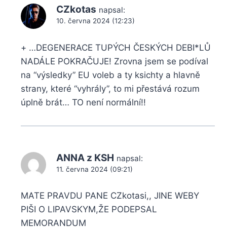
CZkotas
napsal:
10. června 2024 (12:23)
+ …DEGENERACE TUPÝCH ČESKÝCH DEBI*LŮ
NADÁLE POKRAČUJE! Zrovna jsem se podíval
na “výsledky” EU voleb a ty ksichty a hlavně
strany, které “vyhrály”, to mi přestává rozum
úplně brát… TO není normální!!
ANNA z KSH
napsal:
11. června 2024 (09:21)
MATE PRAVDU PANE CZkotasi,, JINE WEBY
PIŠI O LIPAVSKYM,ŽE PODEPSAL
MEMORANDUM