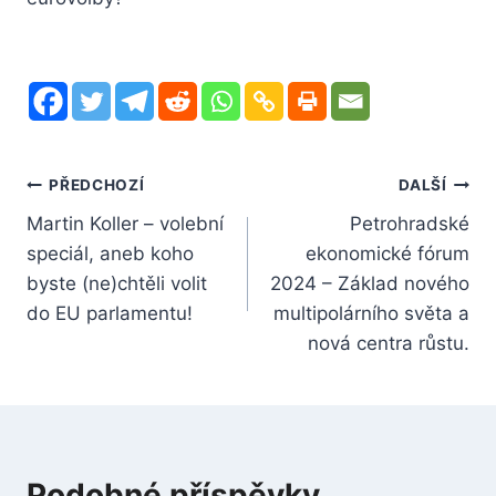
Navigace
PŘEDCHOZÍ
DALŠÍ
Martin Koller – volební
Petrohradské
pro
speciál, aneb koho
ekonomické fórum
příspěvek
byste (ne)chtěli volit
2024 – Základ nového
do EU parlamentu!
multipolárního světa a
nová centra růstu.
Podobné příspěvky