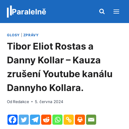
Přeskočit
Paralelně
na
obsah
GLOSY
|
ZPRÁVY
Tibor Eliot Rostas a
Danny Kollar – Kauza
zrušení Youtube kanálu
Dannyho Kollara.
Od
Redakce
5. června 2024