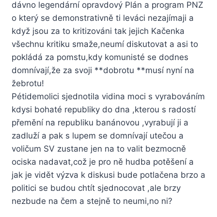
dávno legendární opravdový Plán a program PNZ
o který se demonstrativně ti leváci nezajímaji a
když jsou za to kritizováni tak jejich Kačenka
všechnu kritiku smaže,neumí diskutovat a asi to
pokládá za pomstu,kdy komunisté se dodnes
domnívají,že za svoji **dobrotu **musí nyní na
žebrotu!
Pétidemolici sjednotila vidina moci s vyrabováním
kdysi bohaté republiky do dna ,kterou s radostí
přemění na republiku banánovou ,vyrabují ji a
zadluží a pak s lupem se domnívají utečou a
voličum SV zustane jen na to valit bezmocně
ociska nadavat,což je pro ně hudba potěšení a
jak je vidět výzva k diskusi bude potlačena brzo a
politici se budou chtít sjednocovat ,ale brzy
nezbude na čem a stejně to neumi,no ni?