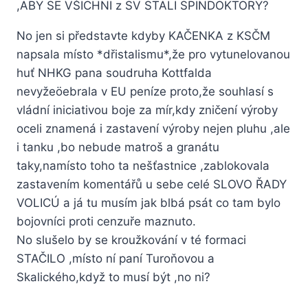
,ABY SE VŠICHNI z SV STALI SPINDOKTORY?
No jen si představte kdyby KAČENKA z KSČM
napsala místo *dřistalismu*,že pro vytunelovanou
huť NHKG pana soudruha Kottfalda
nevyžeöebrala v EU peníze proto,že souhlasí s
vládní iniciativou boje za mír,kdy zničení výroby
oceli znamená i zastavení výroby nejen pluhu ,ale
i tanku ,bo nebude matroš a granátu
taky,namísto toho ta nešťastnice ,zablokovala
zastavením komentářů u sebe celé SLOVO ŘADY
VOLICÚ a já tu musím jak blbá psát co tam bylo
bojovníci proti cenzuře maznuto.
No slušelo by se kroužkování v té formaci
STAČILO ,místo ní paní Turoňovou a
Skalického,když to musí být ,no ni?