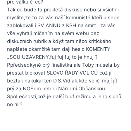
pro válku či co?
Tak co bude ta prokletá diskuse nebo si všichni
myslíte,že to za vás naší komunisté kteří u sebe
zablokovali i SV ANNU z KSH na smrt , za vás
vše vyhraji mlčením na svém webu bez
diskuzních rubrik a když tam něco kritického
napíšete okamžitě tam dají heslo KOMENTY
JSOU UZAVRENY,fuj fuj fuj to je hnuj ?
Ppředsedkyně prý finalistka ale Toby musela by
přestat blokovat SLOVO ŘADY VOLICÚ což jí
beztak nakukal ten D.S.Vidlak,kde voliči mají jít
prý za NOSem neboli Národní Občanskou
SpoLečnosti,což je další bluf režimu a jeho sluhů,
no ni ?