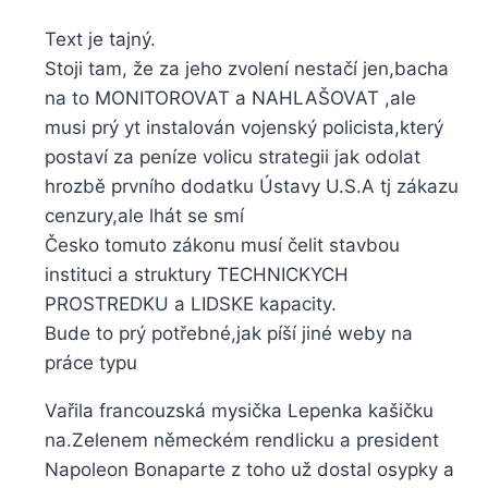
Text je tajný.
Stoji tam, že za jeho zvolení nestačí jen,bacha
na to MONITOROVAT a NAHLAŠOVAT ,ale
musi prý yt instalován vojenský policista,který
postaví za peníze volicu strategii jak odolat
hrozbě prvního dodatku Ústavy U.S.A tj zákazu
cenzury,ale lhát se smí
Česko tomuto zákonu musí čelit stavbou
instituci a struktury TECHNICKYCH
PROSTREDKU a LIDSKE kapacity.
Bude to prý potřebné,jak píší jiné weby na
práce typu
Vařila francouzská mysička Lepenka kašičku
na.Zelenem německém rendlicku a president
Napoleon Bonaparte z toho už dostal osypky a