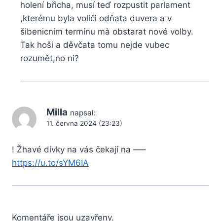
holení břicha, musí teď rozpustit parlament
,kterému byla voliči odňata duvera a v
šibenicnim termínu mà obstarat nové volby.
Tak hoši a děvčata tomu nejde vubec
rozumět,no ni?
Milla
napsal:
11. června 2024 (23:23)
! Žhavé dívky na vás čekají na —–
https://u.to/sYM6IA
Komentáře jsou uzavřeny.