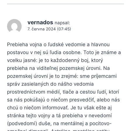
vernados
napsal:
7. června 2024 (07:45)
Prebieha vojna o ľudské vedomie a hlavnou
postavou v nej sú ľudia osobne. Toto je známe a
vcelku jasné: je to každodenný boj, ktorý
prebieha na viditeľnej pozemskej úrovni. Na
pozemskej úrovni je to zrejmé: sme príjemcami
správ zasielaných do nášho vedomia
prostredníctvom médií, tlače a cestou ľudí, ktorí
sa nás pokúšajú o niečom presvedčiť, alebo nás
chcú o niečom informovať. Je tu však ešte aj
stránka tejto vojny a tá prebieha v nevedomí
(podvedomí) duše, na mentálnej a pocitovo-