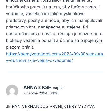
emočnej dimenzii. Astrálno-mentálne entity
horúčkovito pracujú na tom, aby ľuďom zastreli
vedomie, zasielajú im také myšlienkové
predstavy, pocity a emócie, aby ich manipulovali
priamo zvnútra, nenápadne a utajene. Pri
dostatočnej pozornosti a tréningu je možné tieto
blokády vedomia odhaliť a účinne sa pripojeným
plazom brániť.
https://bernyvernados.com/2023/09/30/cenzura-
v-duchovne-je-vojna-o-vedomie/
ANNA z KSH
napsal:
7. června 2024 (09:01)
JE PAN VERNANDOS PRVNI,KTERY VYZYVA