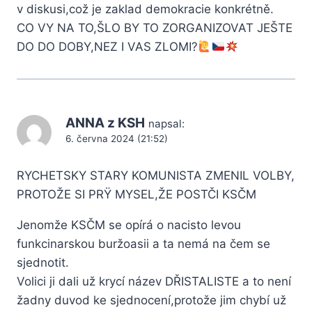
v diskusi,což je zaklad demokracie konkrétně.
CO VY NA TO,ŠLO BY TO ZORGANIZOVAT JEŠTE
DO DO DOBY,NEZ I VAS ZLOMI?
ANNA z KSH
napsal:
6. června 2024 (21:52)
RYCHETSKY STARY KOMUNISTA ZMENIL VOLBY,
PROTOŽE SI PRŸ MYSEL,ŽE POSTČI KSČM
Jenomže KSČM se opírá o nacisto levou
funkcinarskou buržoasii a ta nemá na čem se
sjednotit.
Volici ji dali už krycí název DŘISTALISTE a to není
žadny duvod ke sjednocení,protože jim chybí už