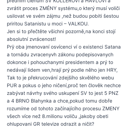
předním členum SV KOLLEROVI a HAVLOVI a
zvrátit proces ZMÉNY systému,o který musí voliči
usilovat ve svém zájmu ,než budou pobiti šestou
priritou Satanistu u moci – VALKOU.
Jen si to přečtěte všichni pozorně,na konci stojí
absolutní zvrácenost!
Prÿ oba jmenovaní osvícenci ví o existenci Satana
a tornádu zvracenyvh zákonu podepisovanych
dokonce i pohouchanymi presidentem a prý to
nedávají lidem ven,hrají prý podle něho jen HRY,
Tak to je překrucování zdejšího skvělého webu
PUR a pokus o jeho ničení,proč ten člověk nechce
zabývat návrhy svého uskupení SV to jest 5 PNZ
a 4 BRNO Blahynka a chce,pokud tomu dobře
rozumíme od tohoto začínajícího procesu ZMENY
všech více než 8.milionu voliču ,jakoby obeti
ohlupovani GR televize odrazit a ničit?