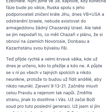
Ezechiele. Nyní jsme ve 38. kapitole, kdy konečná
fáze bude po válce, Ruska spolu s jeho
podporovateli zničení krále Jihu, dnes VB+USA a
odstranění Izraele, nebude existovat do
armageddonu žádný Chazarský Izrael. Ale také
se jim nepodaří to, co měli Chazaři v plánu, že si
obnoví na územích Novorosie, Donbasu a
Kazachstánu svou bývalou říši.
Teď přijde rychlá a velmi krvavá válka, kde už
dnes je určeno, kdo to přežije a kdo ne. A půjde
se v ní po všech v tajných spolcích a nikdo
neunikne, protože to budou už řídit andělé, aby
nikdo neunikl. Zjevení 9:13-21. Začněte mluvit
celou Pravdu a nejenom tak napůl. Změňte
stranu, jinak to dostihne i Vás. Už začal Boží
soud pro tuto poslední generaci. Už jsem si jím