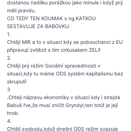
dostanou nadílku porážkou jako minule i když prý
měli pravdu.
CO TEDY TEN KOUMAK s ng.KATKOU
SESTAVUJE ZA BABOVKU.
1.
Chtějí MIR a to v situaci kdy se pobouchanci z EU
připravují zvítězit s tím cirkusakem ZELI!
2.
Chtějí prý režim Sociální spravedlnosti v
situaci,kdy tu máme ODS systém kapitalismu bez
skrupulí!
3
.Chteji nápravu ekonomiky v situaci kdy i strejda
Babuš řve,že musí zničit Gryndyl,ten totiž je její
hrob.
4.
Chtějí svobodu,když dnešní ODS režim svazuje