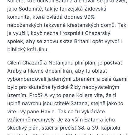
Kollere, kde uctívali Satana a chovali se jako zvěř,
jako Sodomité, tak je farizejská Židovská
komunita, která ovládá dodnes 99%
náboženských takzvaně křesťanských domů. Tak
je využili, když nechali rozprášit Chazarský
spolek, aby se znovu skrze Británii opět vytvořil
biblický král Jihu.
Cílem Chazarů a Netanjahu plní plán, je poštvat
Araby a hlavně dnešní Irán, aby tu oblast
vybombardovali jadernými zbraněmi a celé území
bylo pro skutečné fyzické Židy neobyvatelným
územím. Proč? A vy to pane Kollere víte, že ti
úplně navrchu jsou ctitelé Satana, stejně jako to
víte i vy pane Havle. Tak co tu vykládáte
vzájemně nesmysly. Je za vším Satan a jeho
škodlivý plán, stačí si přečíst 38. a 39. kapitolu