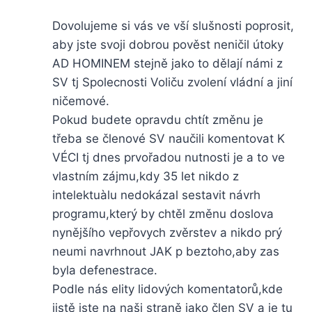
Dovolujeme si vás ve vší slušnosti poprosit,
aby jste svoji dobrou pověst neničil útoky
AD HOMINEM stejně jako to dělají námi z
SV tj Spolecnosti Voliču zvolení vládní a jiní
ničemové.
Pokud budete opravdu chtít změnu je
třeba se členové SV naučili komentovat K
VÉCI tj dnes prvořadou nutnosti je a to ve
vlastním zájmu,kdy 35 let nikdo z
intelektuàlu nedokázal sestavit návrh
programu,který by chtěl změnu doslova
nynějšího vepřovych zvěrstev a nikdo prý
neumi navrhnout JAK p beztoho,aby zas
byla defenestrace.
Podle nás elity lidových komentatorů,kde
jistě jste na naši straně jako člen SV a je tu