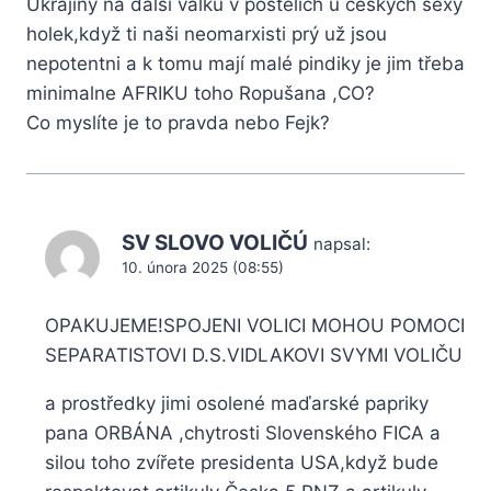
Ukrajiny na další válku v postelích u českych sexy
holek,když ti naši neomarxisti prý už jsou
nepotentni a k tomu mají malé pindiky je jim třeba
minimalne AFRIKU toho Ropušana ,CO?
Co myslíte je to pravda nebo Fejk?
SV SLOVO VOLIČÚ
napsal:
10. února 2025 (08:55)
OPAKUJEME!SPOJENI VOLICI MOHOU POMOCI
SEPARATISTOVI D.S.VIDLAKOVI SVYMI VOLIČU
a prostředky jimi osolené maďarské papriky
pana ORBÁNA ,chytrosti Slovenského FICA a
silou toho zvířete presidenta USA,když bude