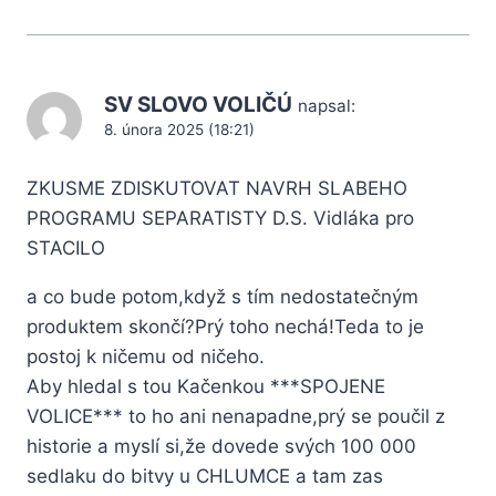
SV SLOVO VOLIČÚ
napsal:
8. února 2025 (18:21)
ZKUSME ZDISKUTOVAT NAVRH SLABEHO
PROGRAMU SEPARATISTY D.S. Vidláka pro
STACILO
a co bude potom,když s tím nedostatečným
produktem skončí?Prý toho nechá!Teda to je
postoj k ničemu od ničeho.
Aby hledal s tou Kačenkou ***SPOJENE
VOLICE*** to ho ani nenapadne,prý se poučil z
historie a myslí si,že dovede svých 100 000
sedlaku do bitvy u CHLUMCE a tam zas