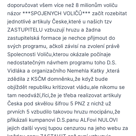
doporučovat všem více než 8 milionům voliču
názor ***SPOJENYCH VOLIČŮ*** začít rozebitat
jednotlivé artikuly Česke,které u našich tzv
ZASTUPITELU vzbuzují hruzu a žadna
zastupitelská formace je nechce přijmout do
svých programu, ačkoli závisí na zvolení právě
Spolecnosti Voliču,kterou okázale počínaje
nedostatečným návrhem programu toho D.S.
Vidláka a organizačního Nemehla Katky ,která
zdědila z KSČM domněnku,že když bude
objíždět republiku kritizovat vládu,ale nikomu se
tam neodváží,říci,že je třeba realizovat artikuly
Česka pod skvělou šifrou 5 PNZ z nichž už
prvních 5 vzbudilo takovou hruzu mocipánu,že
přikázali kumpanovi D.S.panu ALFovi NULOVI
jejich další vyvoj tupou cenzurou na jeho webu za