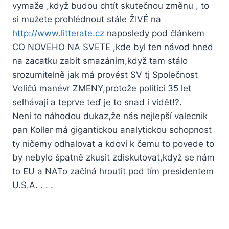
vymaže ,když budou chtít skutečnou změnu , to
si mužete prohlédnout stále ŽIVÉ na
http://www.litterate.cz
naposledy pod článkem
CO NOVEHO NA SVETE ,kde byl ten návod hned
na zacatku zabít smazáním,když tam stálo
srozumitelně jak má provést SV tj Společnost
Voličú manévr ZMENY,protože politici 35 let
selhávají a teprve teď je to snad i vidět!?.
Není to náhodou dukaz,že nás nejlepší valecnik
pan Koller má gigantickou analytickou schopnost
ty ničemy odhalovat a kdoví k čemu to povede to
by nebylo špatně zkusit zdiskutovat,když se nám
to EU a NATo začíná hroutit pod tím presidentem
U.S.A. . . .