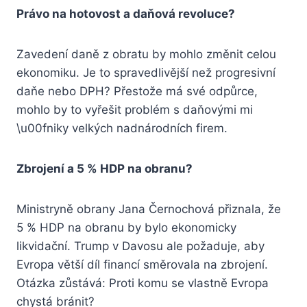
Právo na hotovost a daňová revoluce?
Zavedení daně z obratu by mohlo změnit celou
ekonomiku. Je to spravedlivější než progresivní
daňe nebo DPH? Přestože má své odpůrce,
mohlo by to vyřešit problém s daňovými mi
\u00fniky velkých nadnárodních firem.
Zbrojení a 5 % HDP na obranu?
Ministryně obrany Jana Černochová přiznala, že
5 % HDP na obranu by bylo ekonomicky
likvidační. Trump v Davosu ale požaduje, aby
Evropa větší díl financí směrovala na zbrojení.
Otázka zůstává: Proti komu se vlastně Evropa
chystá bránit?