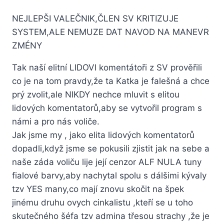
NEJLEPŠI VALEČNIK,ČLEN SV KRITIZUJE
SYSTEM,ALE NEMUZE DAT NAVOD NA MANEVR
ZMÉNY
Tak naší elitní LIDOVI komentátoři z SV prověřili
co je na tom pravdy,že ta Katka je falešná a chce
prý zvolit,ale NIKDY nechce mluvit s elitou
lidových komentatorů,aby se vytvořil program s
námi a pro nás voliče.
Jak jsme my , jako elita lidových komentatorů
dopadli,když jsme se pokusili zjistit jak na sebe a
naše záda voliču lije její cenzor ALF NULA tuny
fialové barvy,aby nachytal spolu s dálšimi kývaly
tzv YES many,co mají znovu skočit na špek
jinému druhu ovych cinkalistu ,kteří se u toho
skutečného šéfa tzv admina třesou strachy ,že je