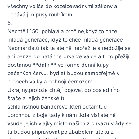
všechny voliče do kozelcevadnymi zákony a
ucpává jim pusy roubíkem
5.
Nechtějí 150, pohlaví a proč ne,když to chce
mladá generace,když to chce mladá generace
Neomarxistú tak ta stejně nepřežije a nedožije se
ani penze bo natáhne brka ve válce a ti co přežijí
dostanou **dafki** ve formě denní kupy
pečených červu, bydlet budou samozřejmě v
hrobech války a pohnojí černozem
Ukrajiny,protože chtějí bojovat do posledního
šrače a jejich ženské tu
schlamstnou banderovci,kteří odtamtud
uprchnou z boje tady k nám ,kde visí stejně
všude jejich vlajky místo našich z příkazu vlády se
tu budou připravovat po zbabelem uteku z