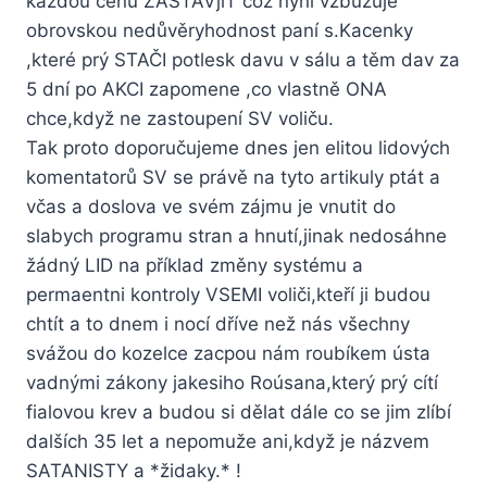
každou cenu ZASTAVjiT což nyní vzbuzuje
obrovskou nedůvěryhodnost paní s.Kacenky
,které prý STAČI potlesk davu v sálu a těm dav za
5 dní po AKCI zapomene ,co vlastně ONA
chce,když ne zastoupení SV voliču.
Tak proto doporučujeme dnes jen elitou lidových
komentatorů SV se právě na tyto artikuly ptát a
včas a doslova ve svém zájmu je vnutit do
slabych programu stran a hnutí,jinak nedosáhne
žádný LID na příklad změny systému a
permaentni kontroly VSEMI voliči,kteří ji budou
chtít a to dnem i nocí dříve než nás všechny
svážou do kozelce zacpou nám roubíkem ústa
vadnými zákony jakesiho Roúsana,který prý cítí
fialovou krev a budou si dělat dále co se jim zlíbí
dalších 35 let a nepomuže ani,když je názvem
SATANISTY a *židaky.* !