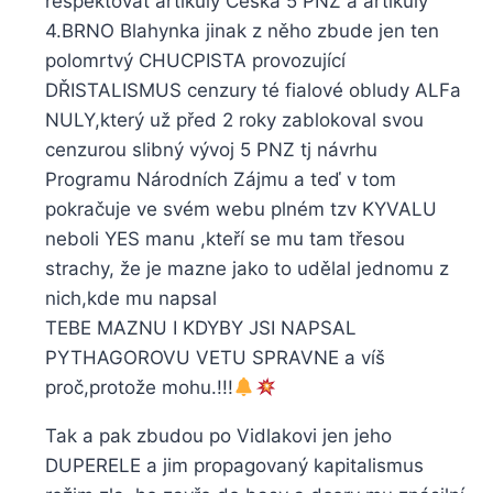
respektovat artikuly Česka 5 PNZ a artikuly
4.BRNO Blahynka jinak z něho zbude jen ten
polomrtvý CHUCPISTA provozující
DŘISTALISMUS cenzury té fialové obludy ALFa
NULY,který už před 2 roky zablokoval svou
cenzurou slibný vývoj 5 PNZ tj návrhu
Programu Národních Zájmu a teď v tom
pokračuje ve svém webu plném tzv KYVALU
neboli YES manu ,kteří se mu tam třesou
strachy, že je mazne jako to udělal jednomu z
nich,kde mu napsal
TEBE MAZNU I KDYBY JSI NAPSAL
PYTHAGOROVU VETU SPRAVNE a víš
proč,protože mohu.!!!
Tak a pak zbudou po Vidlakovi jen jeho
DUPERELE a jim propagovaný kapitalismus