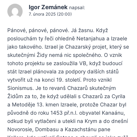
Igor Zemánek
napsal:
7. února 2025 (20:00)
Pánové, pánové, pánové. Já žasnu. Když
poslouchám ty řeči ohledně Netanjahua a Izraele
jako takového. Izrael je Chazarský projet, který se
skutečnými Židy nemá nic společného. O vznik
tohoto projektu se zasloužila VB, když budoucí
stát Izrael plánovala za podpory dalších států
vytvořit už na konci 19. století. Proto vznikl
Sionismus. Je to revanš Chazarů skutečným
Židům za to, že když udělali s Chazarů za Cyrila
a Metoděje 13. kmen Izraele, protože Chazar byl
původně do roku 1453 př.n.l. obyvatel Kanaánu,
odkud byli vytlačeni a utekli na Krym a do dnešní
Novorosie, Dombasu a Kazachstánu pane