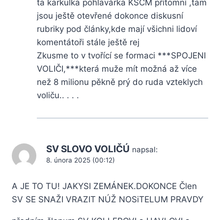
ta karkulka pohlavárka KSČM přítomní ,tam
jsou ještě otevřené dokonce diskusní
rubriky pod články,kde mají všichni lidoví
komentátoři stále ještě rej
Zkusme to v tvořící se formaci ***SPOJENI
VOLIČI,***která muže mít možná až více
než 8 milionu pěkně prý do ruda vzteklych
voliču.. . . .
SV SLOVO VOLIČÚ
napsal:
8. února 2025 (00:12)
A JE TO TU! JAKYSI ZEMÁNEK.DOKONCE Člen
SV SE SNAŽI VRAZIT NÚŽ NOSiTELUM PRAVDY