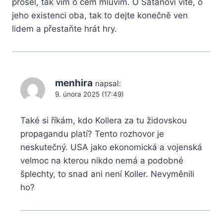
prošel, tak vím o čem mluvím. O Satanovi víte, o
jeho existenci oba, tak to dejte konečně ven
lidem a přestaňte hrát hry.
menhira
napsal:
9. února 2025 (17:49)
Také si říkám, kdo Kollera za tu židovskou
propagandu platí? Tento rozhovor je
neskutečný. USA jako ekonomická a vojenská
velmoc na kterou nikdo nemá a podobné
šplechty, to snad ani není Koller. Nevyměnili
ho?