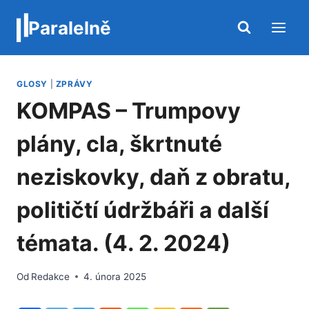
Přeskočit
Paralelně
na
obsah
GLOSY
|
ZPRÁVY
KOMPAS – Trumpovy
plány, cla, škrtnuté
neziskovky, daň z obratu,
političtí údržbáři a další
témata. (4. 2. 2024)
Od
Redakce
4. února 2025