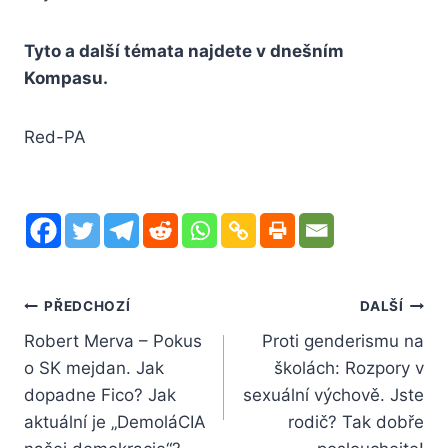
Tyto a další témata najdete v dnešním
Kompasu.
Red-PA
Navigace
PŘEDCHOZÍ
DALŠÍ
Robert Merva – Pokus
Proti genderismu na
pro
o SK mejdan. Jak
školách: Rozpory v
příspěvek
dopadne Fico? Jak
sexuální výchově. Jste
aktuální je „DemoláCIA
rodič? Tak dobře