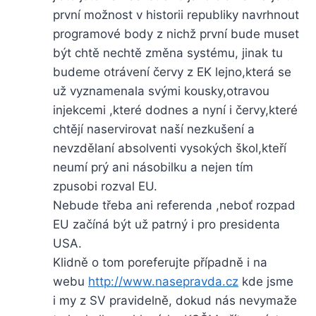
první možnost v historii republiky navrhnout
programové body z nichž první bude muset
být chtě nechtě změna systému, jinak tu
budeme otrávení červy z EK lejno,která se
už vyznamenala svými kousky,otravou
injekcemi ,které dodnes a nyní i červy,které
chtějí naservirovat naší nezkušení a
nevzdělaní absolventi vysokých škol,kteří
neumí prý ani násobilku a nejen tím
zpusobi rozval EU.
Nebude třeba ani referenda ,neboť rozpad
EU začíná být už patrný i pro presidenta
USA.
Klidně o tom poreferujte případně i na
webu
http://www.nasepravda.cz
kde jsme
i my z SV pravidelně, dokud nás nevymaže