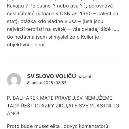
Kuvajtu ? Palestinci ? nebo usa ? ), porovnává
neslučitelné (situace v OSN asi 1960 – palestina
stát), otázka kdo vládne v usa – (usa jsou
největší teroristi na světě) – vše ovládají židé …..
do nedávna jsem si myslel že p.Koller je
objektivní – není
SV SLOVO VOLIČÚ
napsal:
8. února 2025 (08:52)
P. BALHAREK MATE PRAVDU,SV NEMUŽEME
TADY ŘEŠT OTAZKY ŽIDÚ,ALE SVE VLASTNI TO
ANO!.
Proto bude muset elita lidovyc komentatorů