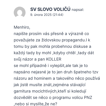
SV SLOVO VOLIČÚ
napsal:
9. února 2025 (21:44)
Menhiro,
napište prosím vás přesně a výrazně co
považujete za židovskou propagandu.I k
tomu by pak mohla probehnou diskuse a
každý tady by mohl ,kdyby chtěl ,tady dát
svůj názor a pan KOLLER
se mohl případně i vylepšit,ale tak je to
napsáno nejasné je to jen druh špatneho tzv
názoru ad hominem a takového něco používá
jak jistě musíte znát,zejména stávající
garnitura mocichtivých,kteří si koledují
dozvědět se něco o programu volicu PNZ
,nebo si myslíte,že ne?