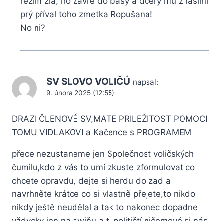
režim zla, ho zavře do basy a dcery mu znásilní
prý příval toho zmetka Ropušana!
No ni?
SV SLOVO VOLIČÚ
napsal:
9. února 2025 (12:55)
DRAZI ČLENOVÉ SV,MATE PRILEŽITOST POMOCI
TOMU VIDLAKOVI a Kačence s PROGRAMEM
přece nezustaneme jen Společnost voličských
čumilu,kdo z vás to umí zkuste zformulovat co
chcete opravdu, dejte si herdu do zad a
navrhněte krátce co si vlastně přejete,to nikdo
nikdy ještě neudělal a tak to nakonec dopadne
vždycky jen na swiňu a ti političtí ničemové si nás