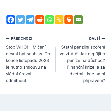
Navigace
PŘEDCHOZÍ
DALŠÍ
Stop WHO! – Mlčení
Státní penzijní spoření
pro
nesmí být souhlas. Do
ve ztrátě! Jak nepřijít o
příspěvek
konce listopadu 2023
peníze na důchod?
je nutno smlouvu na
Finanční krize je za
vládní úrovni
dveřmi. Jste na ni
odmítnout.
připraveni?