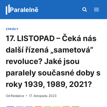
Přeskočit
Paralelně
na
obsah
ZPRÁVY
17. LISTOPAD – Čeká nás
další řízená „sametová“
revoluce? Jaké jsou
paralely současné doby s
roky 1939, 1989, 2021?
Od
Redakce
17. listopadu 2023