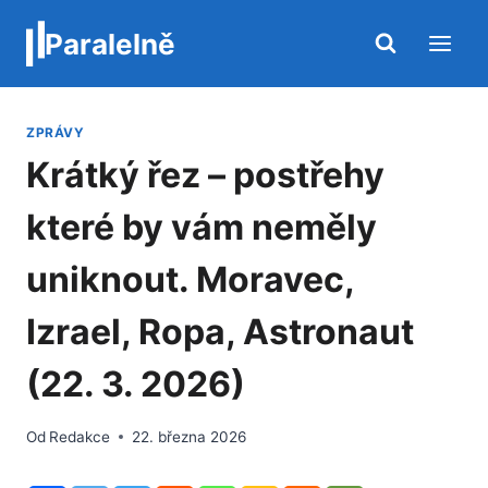
Přeskočit
Paralelně
na
obsah
ZPRÁVY
Krátký řez – postřehy
které by vám neměly
uniknout. Moravec,
Izrael, Ropa, Astronaut
(22. 3. 2026)
Od
Redakce
22. března 2026