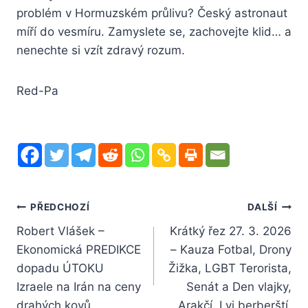
problém v Hormuzském průlivu? Český astronaut
míří do vesmíru. Zamyslete se, zachovejte klid… a
nenechte si vzít zdravý rozum.
Red-Pa
Navigace
PŘEDCHOZÍ
DALŠÍ
Robert Vlášek –
Krátký řez 27. 3. 2026
pro
Ekonomická PREDIKCE
– Kauza Fotbal, Drony
příspěvek
dopadu ÚTOKU
Žižka, LGBT Terorista,
Izraele na Irán na ceny
Senát a Den vlajky,
drahých kovů.
Arakčí, Lvi berberští.