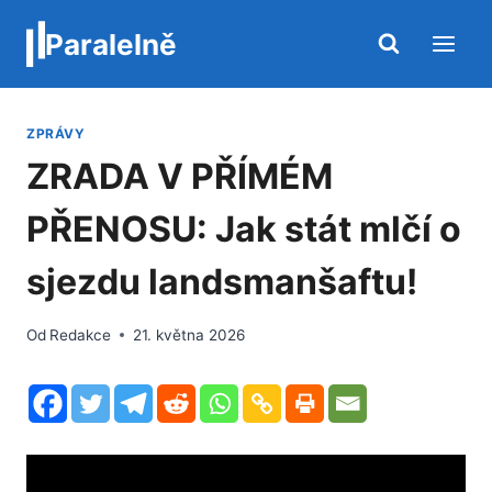
Přeskočit
Paralelně
na
obsah
ZPRÁVY
ZRADA V PŘÍMÉM
PŘENOSU: Jak stát mlčí o
sjezdu landsmanšaftu!
Od
Redakce
21. května 2026