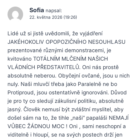
Sofia
napsal:
22. května 2026 (19:26)
Lidé už si jistě uvědomili, že vyjádření
JAKÉHOKOLIV OPOPOZIČNÍHO NESOUHLASU
prezentované různými demonstracemi, je
kvitováno TOTÁLNÍM MLČENÍM NAŠICH
VLÁDNÍCH PŘEDSTAVITELŮ. Oni nás prostě
absolutně neberou. Obyčejní ovčané, jsou u nich
nuly. Naši mluvčí třeba jako Paralelně ne bo
Protiproud, jsou ostentatívně ignorováni. Důvod
je pro ty co sledují zákulisní politiku, absolutně
jasný. Člověk nemusí být zvláštní myslitel, aby
došel sám na to, že tihle „naši“ papaláši NEMAJÍ
VŮBEC ŽÁDNOU MOC ! Oni , sami neschopní a
viditelně i hloupí, se na svých postech drží jen