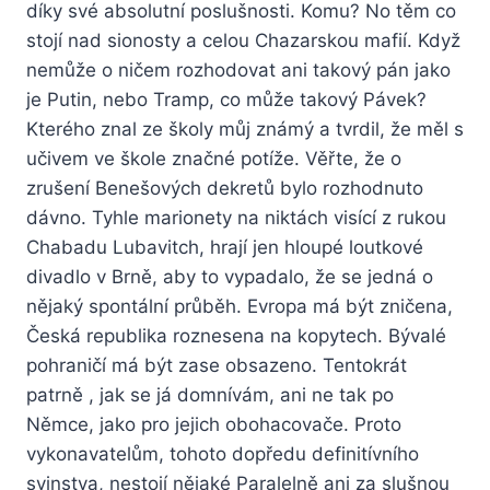
díky své absolutní poslušnosti. Komu? No těm co
stojí nad sionosty a celou Chazarskou mafií. Když
nemůže o ničem rozhodovat ani takový pán jako
je Putin, nebo Tramp, co může takový Pávek?
Kterého znal ze školy můj známý a tvrdil, že měl s
učivem ve škole značné potíže. Věřte, že o
zrušení Benešových dekretů bylo rozhodnuto
dávno. Tyhle marionety na niktách visící z rukou
Chabadu Lubavitch, hrají jen hloupé loutkové
divadlo v Brně, aby to vypadalo, že se jedná o
nějaký spontální průběh. Evropa má být zničena,
Česká republika roznesena na kopytech. Bývalé
pohraničí má být zase obsazeno. Tentokrát
patrně , jak se já domnívám, ani ne tak po
Němce, jako pro jejich obohacovače. Proto
vykonavatelům, tohoto dopředu definitívního
svinstva, nestojí nějaké Paralelně ani za slušnou