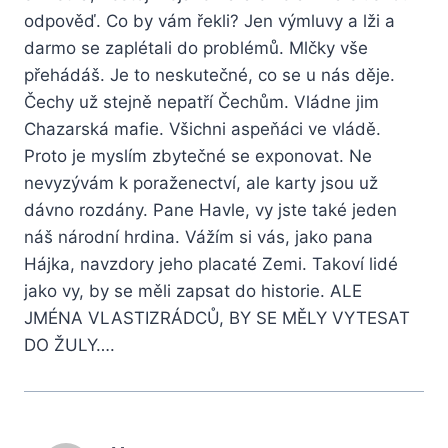
odpověď. Co by vám řekli? Jen výmluvy a lži a
darmo se zaplétali do problémů. Mlčky vše
přehádáš. Je to neskutečné, co se u nás děje.
Čechy už stejně nepatří Čechům. Vládne jim
Chazarská mafie. Všichni aspeňáci ve vládě.
Proto je myslím zbytečné se exponovat. Ne
nevyzývám k poraženectví, ale karty jsou už
dávno rozdány. Pane Havle, vy jste také jeden
náš národní hrdina. Vážím si vás, jako pana
Hájka, navzdory jeho placaté Zemi. Takoví lidé
jako vy, by se měli zapsat do historie. ALE
JMÉNA VLASTIZRÁDCŮ, BY SE MĚLY VYTESAT
DO ŽULY….