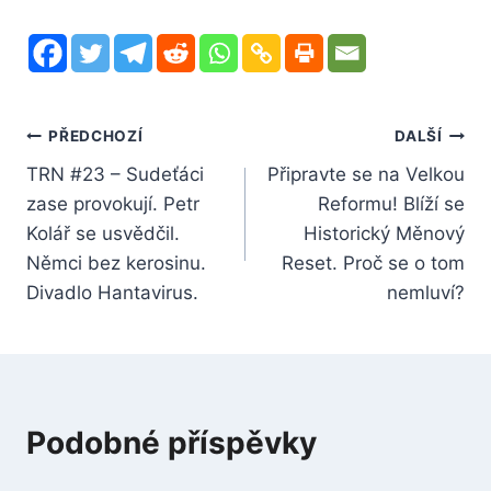
Navigace
PŘEDCHOZÍ
DALŠÍ
TRN #23 – Sudeťáci
Připravte se na Velkou
pro
zase provokují. Petr
Reformu! Blíží se
příspěvek
Kolář se usvědčil.
Historický Měnový
Němci bez kerosinu.
Reset. Proč se o tom
Divadlo Hantavirus.
nemluví?
Podobné příspěvky