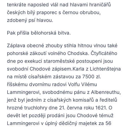
tenkráte naposled vlál nad hlavami hraničářů
českých bílý praporec s černou obrubou,
zdobený psí hlavou.
Pak přišla bělohorská bitva.
Záplava obecné zhouby stihla hltnou vlnou také
pohorské zákoutí volného Chodska. Čtyřicátého
dne po exekuci staroměstské postoupeni jsou
svobodní Chodové zápisem.Karla z Lichtenštejna
na místě císařském zástavou za 7500 zl.
říšskému dvornímu radovi Volfu Vilému
Lammingerovi, svobodnému pánu z Albenreuthu,
jenž byl jedním z císařských komisařů a ředitelů
hrozné truchlohry dne 21. června roku 1621. O
devět let později prodáni jsou Chodové témuž
Lammingerovi v úplný dědičný majetek za 56