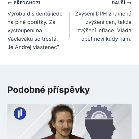
Navigace
PŘEDCHOZÍ
DALŠÍ
Výroba disidentů jede
Zvýšení DPH znamená
pro
na plné obrátky. Za
zvýšení cen, takže
příspěvek
vystoupení na
zvýšení inflace. Vláda
Václaváku se trestá.
opět neví kudy kam.
Je Andrej vlastenec?
Podobné příspěvky