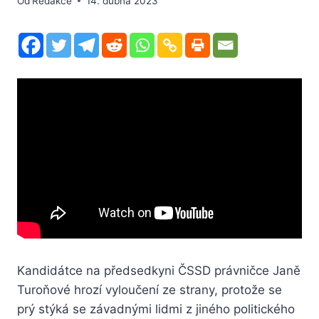
Od
Redakce
14. dubna 2023
Kandidátce na předsedkyni ČSSD právničce Janě
Turoňové hrozí vyloučení ze strany, protože se
prý stýká se závadnými lidmi z jiného politického