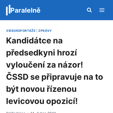
Přeskočit
Paralelně
na
obsah
VIDEOREPORTÁŽE
|
ZPRÁVY
Kandidátce na
předsedkyni hrozí
vyloučení za názor!
ČSSD se připravuje na to
být novou řízenou
levicovou opozicí!