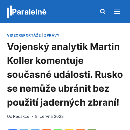
Přeskočit
Paralelně
na
obsah
VIDEOREPORTÁŽE
|
ZPRÁVY
Vojenský analytik Martin
Koller komentuje
současné události. Rusko
se nemůže ubránit bez
použití jaderných zbraní!
Od
Redakce
8. června 2023