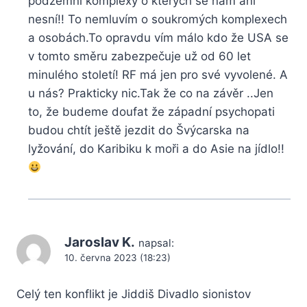
podzemní komplexy o kterých se nám ani
nesní!! To nemluvím o soukromých komplexech
a osobách.To opravdu vím málo kdo že USA se
v tomto směru zabezpečuje už od 60 let
minulého století! RF má jen pro své vyvolené. A
u nás? Prakticky nic.Tak že co na závěr ..Jen
to, že budeme doufat že západní psychopati
budou chtít ještě jezdit do Švýcarska na
lyžování, do Karibiku k moři a do Asie na jídlo!!
Jaroslav K.
napsal:
10. června 2023 (18:23)
Celý ten konflikt je Jiddiš Divadlo sionistov