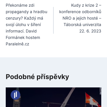
Překonáme zdi
Kudy z krize 2 –
pro
propagandy a hradbu
konference odborníků
příspěvek
cenzury? Každý má
NRO a jejich hosté –
svojí úlohu v šíření
Táborská univerzita
informací. David
22. 6. 2023
Formánek hostem
Paralelně.cz
Podobné příspěvky