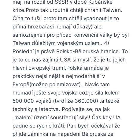
mají na rozdíl od SSSR v době Kubánské
krize.Proto tak urputně chtějí chránit Taiwan.
Čína to tuší, proto tam chtějí vpadnout je to
přímá hrozba(asi nemají důkazy) ale
samozřejmě i pro případ konvenční války by byl
Taiwan důležitým vojenským uzlem.. 4)
Poslední je právě Polsko-Běloruská hranice. To
je to co nás zajímá.USA si myslí, že je to jejich
hlavní Evropský trumf.Polská armáda je
prakticky nejsilnější a nejmodernější v
Evropě(možno polemizovat)…Navíc tam
hromadí ještě svoje vojska což je síla kolem
500.000 vojáků.(tvrdí že 360.000) .a těžké
techniky a letectva. Podívejte se, na jak
„malém“ území soustřeďují síly!! Čas kdy UA
padne se rychle krátí. Pak bych očekával že
přijde záminka na napadení Běloruska ze