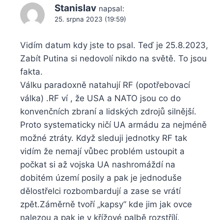
Stanislav
napsal:
25. srpna 2023 (19:59)
Vidím datum kdy jste to psal. Teď je 25.8.2023,
Zabít Putina si nedovolí nikdo na světě. To jsou
fakta.
Válku paradoxně natahují RF (opotřebovací
válka) .RF ví , že USA a NATO jsou co do
konvenčních zbraní a lidských zdrojů silnější.
Proto systematicky ničí UA armádu za nejméně
možné ztráty. Když sleduji jednotky RF tak
vidím že nemají vůbec problém ustoupit a
počkat si až vojska UA nashromáždí na
dobitém území posily a pak je jednoduše
dělostřelci rozbombardují a zase se vrátí
zpět.Záměrně tvoří „kapsy“ kde jim jak ovce
nalezou a pak je v křížové palbě rozstřílí.