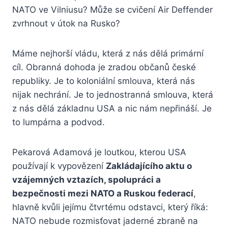
NATO ve Vilniusu? Může se cvičení Air Deffender
zvrhnout v útok na Rusko?
Máme nejhorší vládu, která z nás dělá primární
cíl. Obranná dohoda je zradou občanů české
republiky. Je to koloniální smlouva, která nás
nijak nechrání. Je to jednostranná smlouva, která
z nás dělá základnu USA a nic nám nepřináší. Je
to lumpárna a podvod.
Pekarová Adamová je loutkou, kterou USA
používají k vypovězení
Zakládajícího aktu o
vzájemných vztazích, spolupráci a
bezpečnosti mezi NATO a Ruskou federací
,
hlavně kvůli jejímu čtvrtému odstavci, který říká:
NATO nebude rozmisťovat jaderné zbraně na