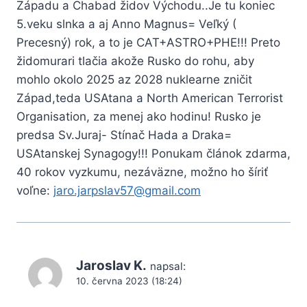
Západu a Chabad židov Východu..Je tu koniec
5.veku slnka a aj Anno Magnus= Veľký (
Precesný) rok, a to je CAT+ASTRO+PHE!!! Preto
židomurari tlačia akože Rusko do rohu, aby
mohlo okolo 2025 az 2028 nuklearne zničit
Západ,teda USAtana a North American Terrorist
Organisation, za menej ako hodinu! Rusko je
predsa Sv.Juraj- Stínač Hada a Draka=
USAtanskej Synagogy!!! Ponukam článok zdarma,
40 rokov vyzkumu, nezáväzne, možno ho šíriť
voľne:
jaro.jarpslav57@gmail.com
Jaroslav K.
napsal:
10. června 2023 (18:24)