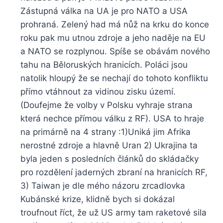
Zástupná válka na UA je pro NATO a USA
prohraná. Zelený had má nůž na krku do konce
roku pak mu utnou zdroje a jeho naděje na EU
a NATO se rozplynou. Spíše se obávám nového
tahu na Běloruských hranicích. Poláci jsou
natolik hloupý že se nechají do tohoto konfliktu
přímo vtáhnout za vidinou zisku území.
(Doufejme že volby v Polsku vyhraje strana
která nechce přímou válku z RF). USA to hraje
na primárně na 4 strany :1)Uniká jim Afrika
nerostné zdroje a hlavně Uran 2) Ukrajina ta
byla jeden s posledních článků do skládačky
pro rozdělení jaderných zbraní na hranicích RF,
3) Taiwan je dle mého názoru zrcadlovka
Kubánské krize, klidně bych si dokázal
troufnout říct, že už US army tam raketové sila