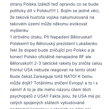
strany Polska.(záleží teď opravdu co se bude
politicky dít v Polsku!!!!! ). Bojím se jedné věci,
že taková hustota vojska nakumulovaná na
takovém území může někomu evokovat
myšlenku
1 drtivého útoku. Při Napadení Běloruska!!
Polskem!! by Běloruský prezident Lukašenko
řekl že dopad bude zničující pro Polsko a je
konec! Polsko oficiálně nenapadne RF ale
Bělorusko!!! 2-3 taktické rakety by zničila celou
frontu! USA nebude reagovat na tento útok!
Bude čekat.Zareaguje totiž NATO! K čemu
může dojít? Totálnímu zničení Evropy! a to i s
námi!! A to je dle mého názoru cílem těch
psychopatů z USA!! Fakta jsou, že USA má po
celých spojených státech vybudované