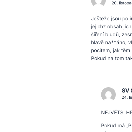
20. listop
Ještěže jsou po i
jejichž obsah jic
šíření bludů, zes
hlavě na**áno, vl
pocitem, jak těm 
Pokud na tom tak 
SV 
24. l
NEJVÉTSI H
Pokud má „Pa