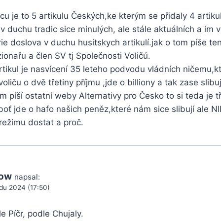
licu je to 5 artikulu Českých,ke kterým se přidaly 4 arti
v duchu tradic sice minulých, ale stále aktuálních a im
ie doslova v duchu husitskych artikulí.jak o tom píše te
zionařu a člen SV tj Společnosti Voličú.
tikul je nasvícení 35 leteho podvodu vládních ničemu,kteř
voliču o dvě třetiny příjmu ,jde o billiony a tak zase slibu
om píší ostatní weby Alternativy pro Česko to si teda je t
boť jde o hafo našich peněz,které nám sice slibují ale 
ežimu dostat a proč.
Dow
napsal:
adu 2024 (17:50)
e Píčr, podle Chujaly.