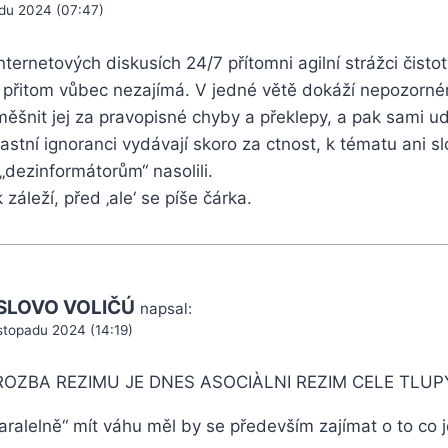
adu 2024 (07:47)
nternetových diskusích 24/7 přítomni agilní strážci čistot
h přitom vůbec nezajímá. V jedné větě dokáží nepozorné
měšnit jej za pravopisné chyby a překlepy, a pak sami udě
astní ignoranci vydávají skoro za ctnost, k tématu ani sl
„dezinformátorům“ nasolili.
záleží, před ‚ale‘ se píše čárka.
SLOVO VOLIČÚ
napsal:
istopadu 2024 (14:19)
ROZBA REZIMU JE DNES ASOCIÀLNI REZIM CELE TLUP
ralelně“ mít váhu měl by se především zajímat o to co j