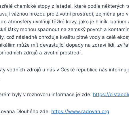
zřelé chemické stopy z letadel, které podle některých te
tavují vážnou hrozbu pro životní prostředí, zejména pro 
do atmosféry uvolňují těžké kovy, jako je hliník, barium 
xické látky mohou spadnout na zemský povrch a kontamin
dy, což následně ohrožuje kvalitu pitné vody a celé ek
áliím může mít devastující dopady na zdraví lidí, zvířat 
řírodních zdrojů a životní prostředí.
ty vodních zdrojů u nás v České republice nás informuj
.
erém byly v rozhovoru informace je zde:
https://cistao
dovana Dlouhého zde:
https://www.radovan.org