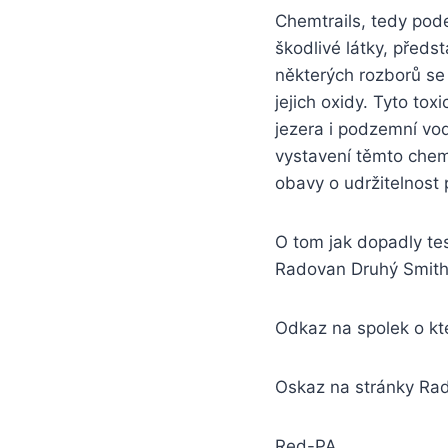
Chemtrails, tedy pode
škodlivé látky, předs
některých rozborů se 
jejich oxidy. Tyto to
jezera i podzemní vo
vystavení těmto chemik
obavy o udržitelnost p
O tom jak dopadly tes
Radovan Druhý Smith
Odkaz na spolek o kt
Oskaz na stránky Ra
Red-PA