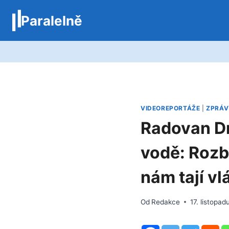
Přeskočit
Paralelně
na
obsah
VIDEOREPORTÁŽE
|
ZPRÁV
Radovan Dr
vodě: Rozb
nám tají vl
Od
Redakce
17. listopa