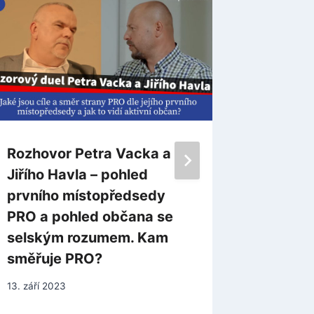
Rozhovor Petra Vacka a
Peter S
Jiřího Havla – pohled
mimoze
prvního místopředsedy
zrcadl
PRO a pohled občana se
samotn
selským rozumem. Kam
11. června
směřuje PRO?
13. září 2023