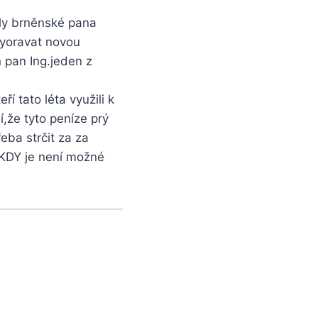
kuly brněnské pana
 vyoravat novou
n pan Ing.jeden z
í tato léta využili k
jí,že tyto peníze prý
řeba strčit za za
NIKDY je není možné