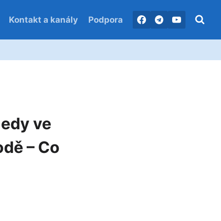
Kontakt a kanály
Podpora
jedy ve
odě – Co