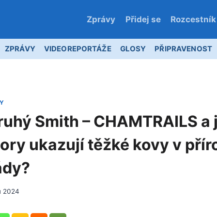
Zprávy
Přidej se
Rozcestník
ZPRÁVY
VIDEOREPORTÁŽE
GLOSY
PŘIPRAVENOST
Y
uhý Smith – CHAMTRAILS a 
ory ukazují těžké kovy v přír
ády?
du 2024