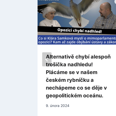
ěl být
Alternativě chybí alespoň
 ČT!
trošička nadhledu!
aneb
Plácáme se v našem
měnila
českém rybníčku a
nechápeme co se děje v
geopolitickém oceánu.
9. února 2024