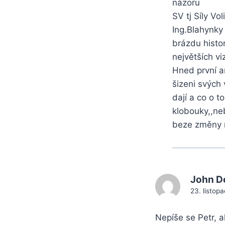
názoru
SV tj Síly Vo
Ing.Blahynky 
brázdu histor
největších vi
Hned první ar
šizeni svých 
dají a co o t
klobouky,,ne
beze změny r
John 
23. listop
Nepíše se Petr, al