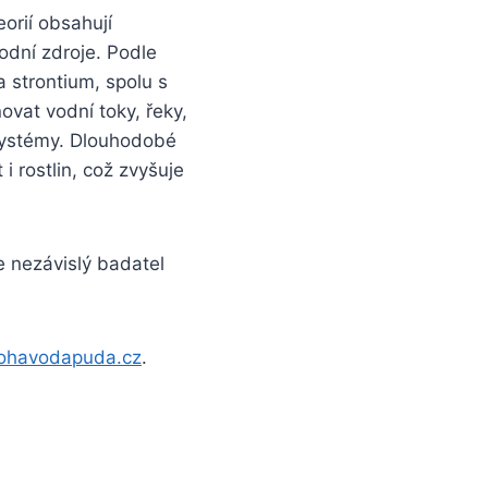
orií obsahují
vodní zdroje. Podle
a strontium, spolu s
ovat vodní toky, řeky,
osystémy. Dlouhodobé
i rostlin, což zvyšuje
e nezávislý badatel
blohavodapuda.cz
.