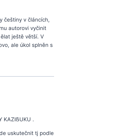
y češtiny v článcích,
mu autorovi vyčinit
lat ještě větší. V
ovo, ale úkol splněn s
Y KAZIẞUKU .
de uskutečnit tj podle