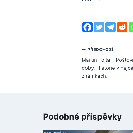
Navigace
PŘEDCHOZÍ
Martin Folta – Pošto
pro
doby. Historie v nejc
příspěvek
známkách.
Podobné příspěvky