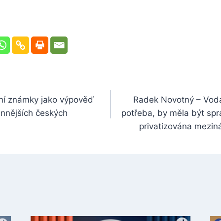
vní známky jako výpověď
Radek Novotný – Voda,
ennějších českých
potřeba, by měla být spr
privatizována mezin