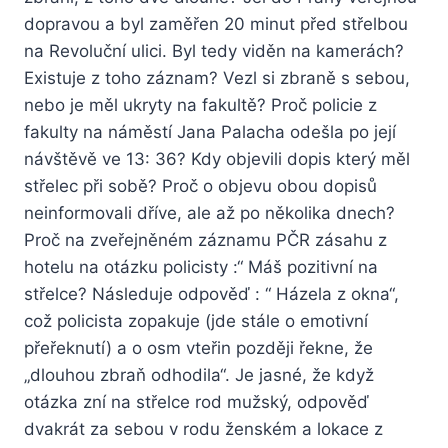
dopravou a byl zaměřen 20 minut před střelbou
na Revoluční ulici. Byl tedy viděn na kamerách?
Existuje z toho záznam? Vezl si zbraně s sebou,
nebo je měl ukryty na fakultě? Proč policie z
fakulty na náměstí Jana Palacha odešla po její
návštěvě ve 13: 36? Kdy objevili dopis který měl
střelec při sobě? Proč o objevu obou dopisů
neinformovali dříve, ale až po několika dnech?
Proč na zveřejněném záznamu PČR zásahu z
hotelu na otázku policisty :“ Máš pozitivní na
střelce? Následuje odpověď : “ Házela z okna“,
což policista zopakuje (jde stále o emotivní
přeřeknutí) a o osm vteřin později řekne, že
„dlouhou zbraň odhodila“. Je jasné, že když
otázka zní na střelce rod mužský, odpověď
dvakrát za sebou v rodu ženském a lokace z