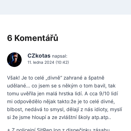
6 Komentářů
CZkotas
napsal:
11. ledna 2024 (10:42)
Však! Je to celé „divně“ zahrané a špatně
udělané… co jsem se s někým o tom bavil, tak
tomu uvěřila jen malá hrstka lidí. A cca 9/10 lidí
mi odpovědělo nějak takto:že je to celé divné,
blbost, nedává to smysl, dělají z nás idioty, myslí
si že jsme hloupí a ze zvláštní školy atp.atp..
+ Z policejní SitRep log z dispečinku zásahu