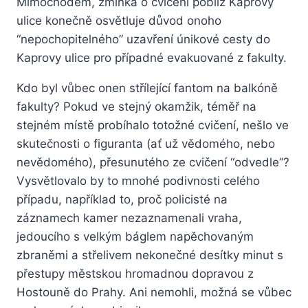
Mimochodem, zmínka o cvičení poblíž Kaprovy
ulice konečně osvětluje důvod onoho
“nepochopitelného” uzavření únikové cesty do
Kaprovy ulice pro případné evakuované z fakulty.
Kdo byl vůbec onen střílející fantom na balkóně
fakulty? Pokud ve stejný okamžik, téměř na
stejném místě probíhalo totožné cvičení, nešlo ve
skutečnosti o figuranta (ať už vědomého, nebo
nevědomého), přesunutého ze cvičení “odvedle”?
Vysvětlovalo by to mnohé podivnosti celého
případu, například to, proč policisté na
záznamech kamer nezaznamenali vraha,
jedoucího s velkým báglem napěchovaným
zbraněmi a střelivem nekonečné desítky minut s
přestupy městskou hromadnou dopravou z
Hostouně do Prahy. Ani nemohli, možná se vůbec