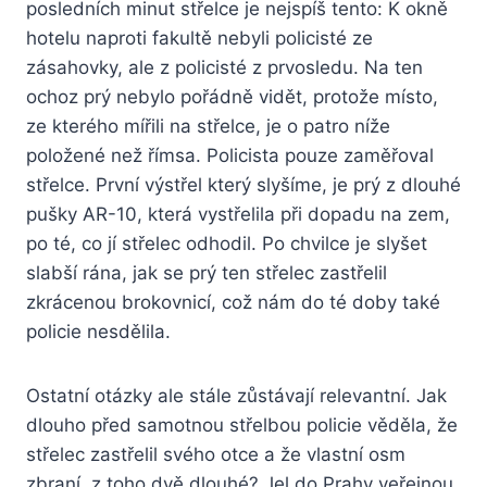
posledních minut střelce je nejspíš tento: K okně
hotelu naproti fakultě nebyli policisté ze
zásahovky, ale z policisté z prvosledu. Na ten
ochoz prý nebylo pořádně vidět, protože místo,
ze kterého mířili na střelce, je o patro níže
položené než římsa. Policista pouze zaměřoval
střelce. První výstřel který slyšíme, je prý z dlouhé
pušky AR-10, která vystřelila při dopadu na zem,
po té, co jí střelec odhodil. Po chvilce je slyšet
slabší rána, jak se prý ten střelec zastřelil
zkrácenou brokovnicí, což nám do té doby také
policie nesdělila.
Ostatní otázky ale stále zůstávají relevantní. Jak
dlouho před samotnou střelbou policie věděla, že
střelec zastřelil svého otce a že vlastní osm
zbraní, z toho dvě dlouhé? Jel do Prahy veřejnou