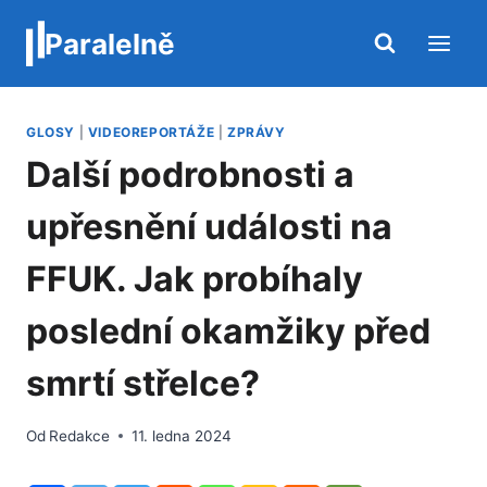
Přeskočit
Paralelně
na
obsah
GLOSY
|
VIDEOREPORTÁŽE
|
ZPRÁVY
Další podrobnosti a
upřesnění události na
FFUK. Jak probíhaly
poslední okamžiky před
smrtí střelce?
Od
Redakce
11. ledna 2024