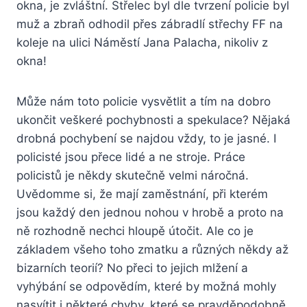
okna, je zvláštní. Střelec byl dle tvrzení policie byl
muž a zbraň odhodil přes zábradlí střechy FF na
koleje na ulici Náměstí Jana Palacha, nikoliv z
okna!
Může nám toto policie vysvětlit a tím na dobro
ukončit veškeré pochybnosti a spekulace? Nějaká
drobná pochybení se najdou vždy, to je jasné. I
policisté jsou přece lidé a ne stroje. Práce
policistů je někdy skutečně velmi náročná.
Uvědomme si, že mají zaměstnání, při kterém
jsou každý den jednou nohou v hrobě a proto na
ně rozhodně nechci hloupě útočit. Ale co je
základem všeho toho zmatku a různých někdy až
bizarních teorií? No přeci to jejich mlžení a
vyhýbání se odpovědím, které by možná mohly
nasvítit i některé chyby, které se pravděpodobně