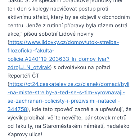
“Jakub S. ze speciální pořádkové jednotky měl
ten den s kolegy nacvičovat postup proti
aktivnímu střelci, který by se objevil v obchodním
centru. Jenže z rutinní přípravy byla rázem ostrá
akce,” píšou sobotní Lidové noviny
(
https://www.lidovky.cz/domov/utok-strelba-
filozoficka-fakulta-
policie.A240119_203633_ln_domov_lvar?
zdroj=LN_otvirak
) s odvolávkou na pořad
Reportéři ČT
(
https://ct24.ceskatelevize.cz/clanek/domaci/byli
-na-miste-strelby-a-ted-se-s-tim-vyrovnavaji-
se-zachranari-policisty-i-prezivsimi-nataceli-
344758
), kde tato zpověď zazněla a upřesňují, že
výcvik probíhal, věřte nevěřte, pár stovek metrů
od fakulty, na Staroměstském náměstí, nedaleko
Kaprovy ulice!