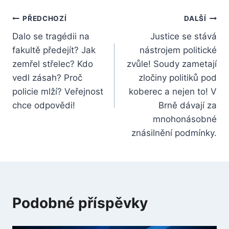
Navigace
PŘEDCHOZÍ
DALŠÍ
Dalo se tragédii na
Justice se stává
pro
fakultě předejít? Jak
nástrojem politické
příspěvek
zemřel střelec? Kdo
zvůle! Soudy zametají
vedl zásah? Proč
zločiny politiků pod
policie mlží? Veřejnost
koberec a nejen to! V
chce odpovědi!
Brně dávají za
mnohonásobné
znásilnění podmínky.
Podobné příspěvky