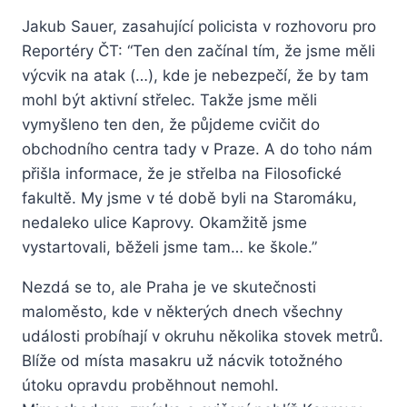
Jakub Sauer, zasahující policista v rozhovoru pro
Reportéry ČT: “Ten den začínal tím, že jsme měli
výcvik na atak (…), kde je nebezpečí, že by tam
mohl být aktivní střelec. Takže jsme měli
vymyšleno ten den, že půjdeme cvičit do
obchodního centra tady v Praze. A do toho nám
přišla informace, že je střelba na Filosofické
fakultě. My jsme v té době byli na Staromáku,
nedaleko ulice Kaprovy. Okamžitě jsme
vystartovali, běželi jsme tam… ke škole.”
Nezdá se to, ale Praha je ve skutečnosti
maloměsto, kde v některých dnech všechny
události probíhají v okruhu několika stovek metrů.
Blíže od místa masakru už nácvik totožného
útoku opravdu proběhnout nemohl.