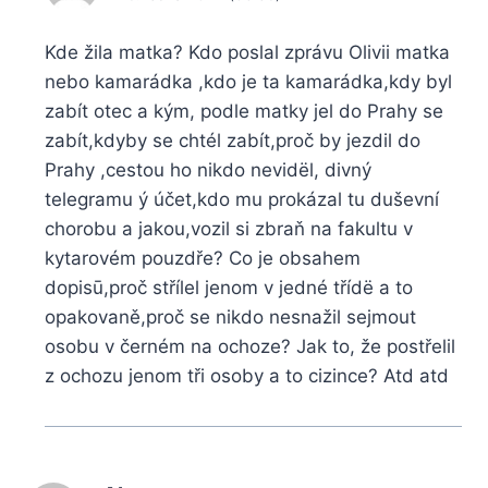
Kde žila matka? Kdo poslal zprávu Olivii matka
nebo kamarádka ,kdo je ta kamarádka,kdy byl
zabít otec a kým, podle matky jel do Prahy se
zabít,kdyby se chtél zabít,proč by jezdil do
Prahy ,cestou ho nikdo nevidël, divný
telegramu ý účet,kdo mu prokázal tu duševní
chorobu a jakou,vozil si zbraň na fakultu v
kytarovém pouzdře? Co je obsahem
dopisū,proč střílel jenom v jedné třídë a to
opakovaně,proč se nikdo nesnažil sejmout
osobu v černém na ochoze? Jak to, že postřelil
z ochozu jenom tři osoby a to cizince? Atd atd