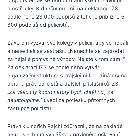
propouštět tak se budou bránit všemi právními
prostředky. K dnešnímu dni má deklarace IZS
podle něho 23 000 podpisů z toho je přibližně 5
600 podpisů od policistů.
Závěrem vyzval své kolegy v policii, aby se nebáli
a nenechali se zastrašit. „Nenechte se zaprodat
za nějaké pomyslné výhody. Nejste v tom sami.“
Za deklaraci IZS se podle něho vytváří
organizační struktura s krajskými koordinátory na
obranu práv policistů a dalších příslušníků IZS.
„Za všechny koordinátory bych chtěl říci, že
neustoupíme,“
uvedl za potlesku přítomných
zástupce policistů.
Právník Jindřich Rajchl zdůraznil, že na základě
neuposlechnutí vyhlášky o povinném očkování,