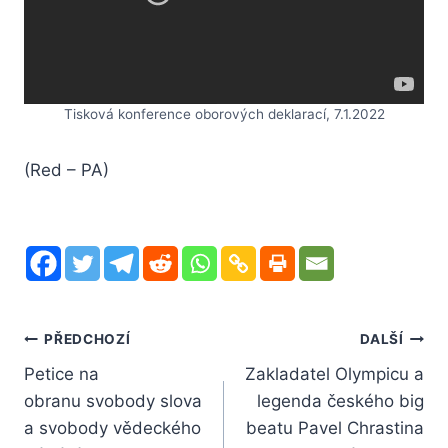
Tisková konference oborových deklarací, 7.1.2022
(Red – PA)
Navigace
PŘEDCHOZÍ
DALŠÍ
Petice na
Zakladatel Olympicu a
pro
obranu svobody slova
legenda českého big
příspěvek
a svobody vědeckého
beatu Pavel Chrastina