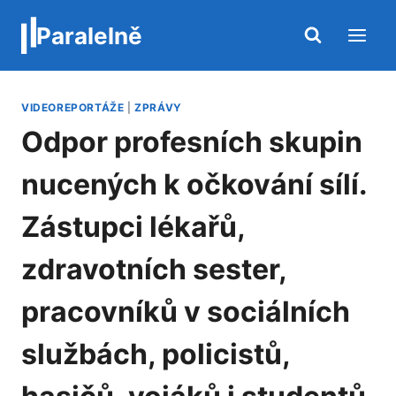
Přeskočit
Paralelně
na
obsah
VIDEOREPORTÁŽE
|
ZPRÁVY
Odpor profesních skupin
nucených k očkování sílí.
Zástupci lékařů,
zdravotních sester,
pracovníků v sociálních
službách, policistů,