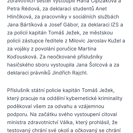
zdravotních sester vystoupili Hana Čipižáková a
Petra Rédová, za deklaraci studentů Anet
Hlinčíková, za pracovníky v sociálních službách
Jana Bártíková a Josef Gábor, za deklaraci IZS a
za policii kapitán Tomáš Ježek, ze městskou
policii zástupce ředitele z Milovic Jaroslav Kužel a
za vojáky z povolání poručice Martina
Koďousková. Za neočkované příslušníky
hasičského sboru vystoupila Jana Šolcová a za
deklaraci právníků Jindřich Rajchl.
Příslušník státní policie kapitán Tomáš Ježek,
který pracuje na oddělní kybernetické kriminality
poděkoval všem za odvahu a vzájemnou
podporu. Na začátku svého vystoupení citoval
ministra zdravotnictví Válka, který prohlásil, že
testovaný chrání své okolí a očkovaný se chrání