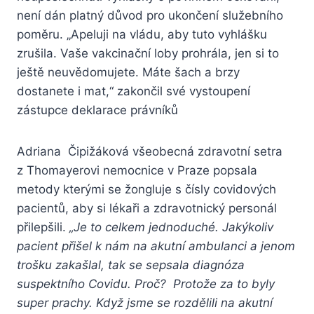
není dán platný důvod pro ukončení služebního
poměru. „Apeluji na vládu, aby tuto vyhlášku
zrušila. Vaše vakcinační loby prohrála, jen si to
ještě neuvědomujete. Máte šach a brzy
dostanete i mat,“ zakončil své vystoupení
zástupce deklarace právníků
Adriana Čipižáková všeobecná zdravotní setra
z Thomayerovi nemocnice v Praze popsala
metody kterými se žongluje s čísly covidových
pacientů, aby si lékaři a zdravotnický personál
přilepšili.
„Je to celkem jednoduché. Jakýkoliv
pacient přišel k nám na akutní ambulanci a jenom
trošku zakašlal, tak se sepsala diagnóza
suspektního Covidu. Proč? Protože za to byly
super prachy. Když jsme se rozdělili na akutní