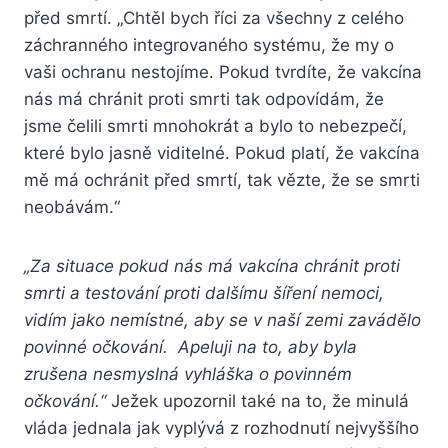
před smrtí. „Chtěl bych říci za všechny z celého
záchranného integrovaného systému, že my o
vaši ochranu nestojíme. Pokud tvrdíte, že vakcína
nás má chránit proti smrti tak odpovídám, že
jsme čelili smrti mnohokrát a bylo to nebezpečí,
které bylo jasně viditelné. Pokud platí, že vakcína
mě má ochránit před smrtí, tak vězte, že se smrti
neobávám.“
„Za situace pokud nás má vakcína chránit proti
smrti a testování proti dalšímu šíření nemoci,
vidím jako nemístné, aby se v naší zemi zavádělo
povinné očkování. Apeluji na to, aby byla
zrušena nesmyslná vyhláška o povinném
očkování.“
Ježek upozornil také na to, že minulá
vláda jednala jak vyplývá z rozhodnutí nejvyššího