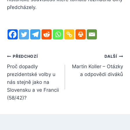
předcházely.
Navigace
PŘEDCHOZÍ
DALŠÍ
Proč dopadly
Martin Koller – Otázky
pro
prezidentské volby u
a odpovědi diváků
příspěvek
nás stejně jako na
Slovensku a ve Francii
(58/42)?