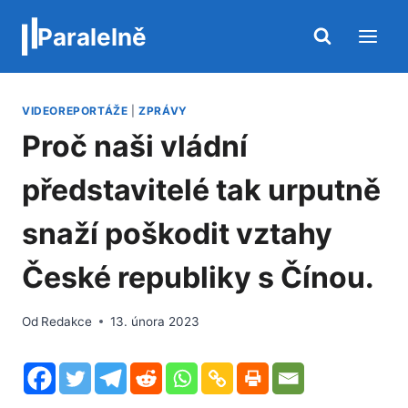
Přeskočit
Paralelně
na
obsah
VIDEOREPORTÁŽE
|
ZPRÁVY
Proč naši vládní
představitelé tak urputně
snaží poškodit vztahy
České republiky s Čínou.
Od
Redakce
13. února 2023