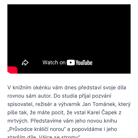
V knižním okénku vám dnes představí svoje díla
rovnou sám autor. Do studia přijal pozvání
spisovatel, režisér a výtvarník Jan Tománek, který
píše tak, že máte pocit, že vstal Karel Čapek z
mrtvých. Představíme vám jeho novou knihu
„Průvodce králičí norou“ a popovídáme i jeho
starším díle „Válce se stromy“.