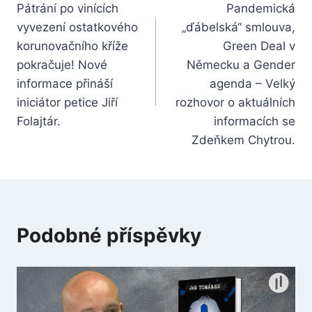
Pátrání po vinících
Pandemická
pro
vyvezení ostatkového
„ďábelská“ smlouva,
příspěvek
korunovačního kříže
Green Deal v
pokračuje! Nové
Německu a Gender
informace přináší
agenda – Velký
iniciátor petice Jiří
rozhovor o aktuálních
Folajtár.
informacích se
Zdeňkem Chytrou.
Podobné příspěvky