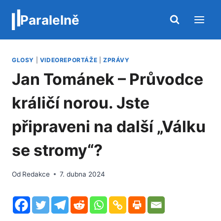
Přeskočit
Paralelně
na
obsah
GLOSY
|
VIDEOREPORTÁŽE
|
ZPRÁVY
Jan Tománek – Průvodce
králičí norou. Jste
připraveni na další „Válku
se stromy“?
Od
Redakce
7. dubna 2024