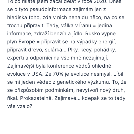
To co říkáte jsem začal dělat v roce 2020. Dnes
se o tyto pseudoinformace zajímám jen z
hlediska toho, zda v nich nenajdu něco, na co se
trochu připravit. Tedy, válka v Íránu = jediná
informace, zdraží benzín a jídlo. Rusko vypne
plyn Evropě = připravit se na výpadky energií,
připravit dřevo, solárka… Plky, kecy, pohádky,
experti a odporníci na vše mně nezajímají.
Zajímavější byla konference vědců ohledně
evoluce v USA. Ze 70% je evoluce nesmysl. Líbil
se mi jeden vědec z genetického výzkumu. To, že
se přizpůsobím podmínkám, nevytvoří nový druh,
říkal. Prokazatelně. Zajímavé… kdepak se to tady
vše vzalo?