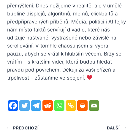
přemýšlení. Dnes nežijeme v realitě, ale v umělé
bublině displejů, algoritmů, memů, clickbaitů a
předpřipravených příběhů. Média, politici i AI fejky
nám místo faktů servírují divadlo, které nás
udržuje naštvané, vystrašené nebo závislé na
scrollování. V tomhle chaosu jsem si vybral
pauzu, abych se vrátil k hlubším věcem. Brzy se
vrátím – s kratšími videi, která budou hledat
pravdu pod povrchem. Děkuji za vaši přízeň a
trpělivost – zůstaňme ve spojení.
Navigace
PŘEDCHOZÍ
DALŠÍ