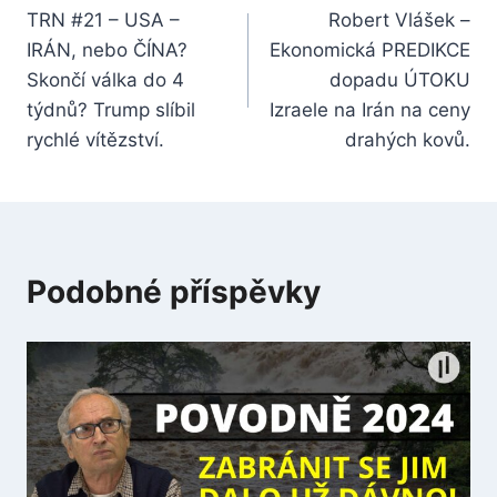
TRN #21 – USA –
Robert Vlášek –
pro
IRÁN, nebo ČÍNA?
Ekonomická PREDIKCE
příspěvek
Skončí válka do 4
dopadu ÚTOKU
týdnů? Trump slíbil
Izraele na Irán na ceny
rychlé vítězství.
drahých kovů.
Podobné příspěvky