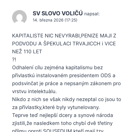
SV SLOVO VOLIČÚ
napsal:
14. března 2026 (17:25)
KAPITALISTE NIC NEVYRABI,PENIZE MAJI Z
PODVODU A ŠPEKULACI TRVAJICCH i VICE
NEŽ 110 LET
?!
Odhalení cílu zejména kapitalismu bez
přivlastkú instalovaném presidentem ODS a
podsvinčat je práce a nepsaným zákonem pro
vrstvu intelektuàlu.
Nikdo z nich se však nikdy nezeptal co jsou to
za přívlastky,které byly vytunelovany.
Teprve teď nejlepší dcery a synové národa
zjistili,že nasledkem toho chybí dvě třetiny
příjmu oproti SOUSEDUM,kteří mají tzv