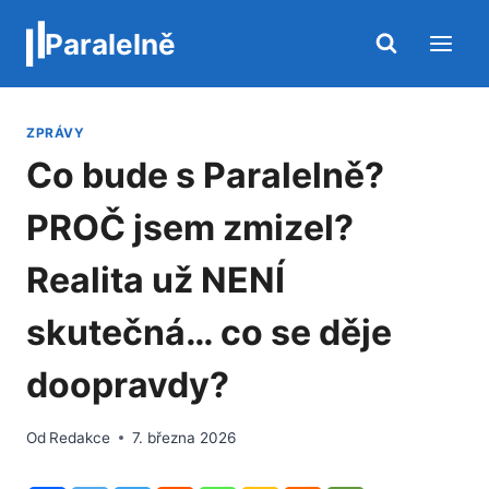
Přeskočit
Paralelně
na
obsah
ZPRÁVY
Co bude s Paralelně?
PROČ jsem zmizel?
Realita už NENÍ
skutečná… co se děje
doopravdy?
Od
Redakce
7. března 2026