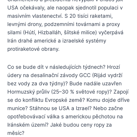
USA očekávaly, ale naopak sjednotil populaci v
masivním vlastenectví. S 20 tisíci raketami,
levnými drony, podzemními továrnami a proxy
silami (Hútí, Hizballáh, šíitské milice) vyčerpává
Irán drahé americké a izraelské systémy
protiraketové obrany.
Co se bude dít v následujících týdnech? Hrozí
údery na desalinační závody GCC (Rijád vydrží
bez vody za dva týdny)? Bude nadále uzavřen
Hormuzský průliv (25–30 % světové ropy)? Zapojí
se do konfliktu Evropské země? Komu dojde dříve
munice? Stáhnou se USA a Izrael? Nebo začne
opotřebovávací válka s americkou pěchotou na
Iránském území? Jaké budou ceny ropy za
měsíc?