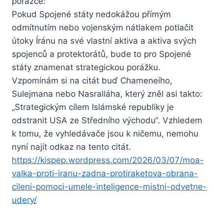
porážce:
Pokud Spojené státy nedokážou přímým
odmítnutím nebo vojenským nátlakem potlačit
útoky Íránu na své vlastní aktiva a aktiva svých
spojenců a protektorátů, bude to pro Spojené
státy znamenat strategickou porážku.
Vzpomínám si na citát buď Chameneího,
Sulejmana nebo Nasralláha, který zněl asi takto:
„Strategickým cílem Islámské republiky je
odstranit USA ze Středního východu“. Vzhledem
k tomu, že vyhledávače jsou k ničemu, nemohu
nyní najít odkaz na tento citát.
https://kispep.wordpress.com/2026/03/07/moa-
valka-proti-iranu-zadna-protiraketova-obrana-
cileni-pomoci-umele-inteligence-mistni-odvetne-
udery/