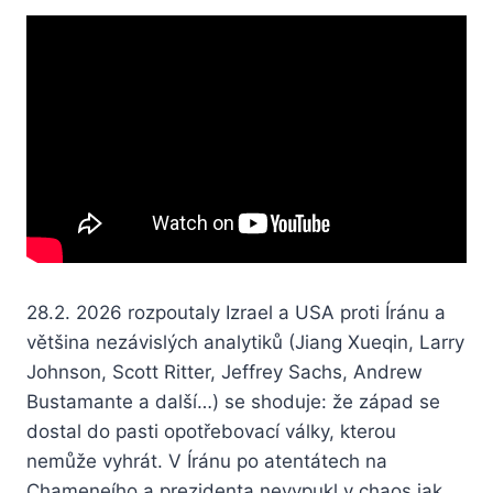
28.2. 2026 rozpoutaly Izrael a USA proti Íránu a
většina nezávislých analytiků (Jiang Xueqin, Larry
Johnson, Scott Ritter, Jeffrey Sachs, Andrew
Bustamante a další…) se shoduje: že západ se
dostal do pasti opotřebovací války, kterou
nemůže vyhrát. V Íránu po atentátech na
Chameneího a prezidenta nevypukl v chaos jak