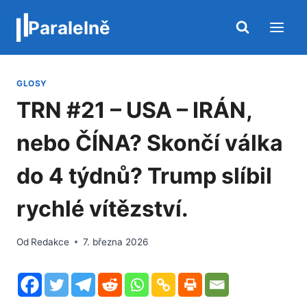
Přeskočit
Paralelně
na
obsah
GLOSY
TRN #21 – USA – IRÁN,
nebo ČÍNA? Skončí válka
do 4 týdnů? Trump slíbil
rychlé vítězství.
Od
Redakce
7. března 2026