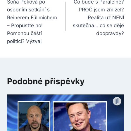
Soňa Peková po
Co bude s Paralelně?
pro
osobním setkání s
PROČ jsem zmizel?
příspěvek
Reinerem Füllmichem
Realita už NENÍ
– Propusťte ho!
skutečná… co se děje
Pomohou čeští
doopravdy?
politici? Výzva!
Podobné příspěvky