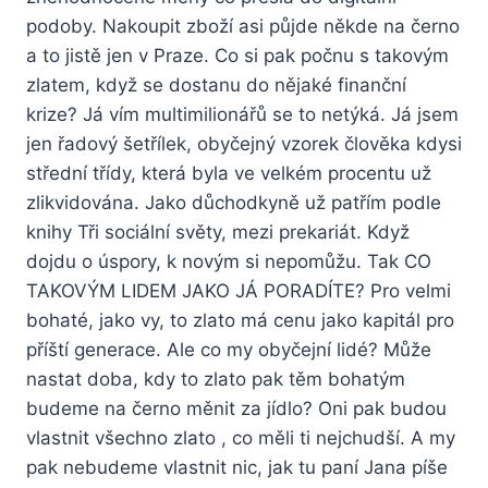
podoby. Nakoupit zboží asi půjde někde na černo
a to jistě jen v Praze. Co si pak počnu s takovým
zlatem, když se dostanu do nějaké finanční
krize? Já vím multimilionářů se to netýká. Já jsem
jen řadový šetřílek, obyčejný vzorek člověka kdysi
střední třídy, která byla ve velkém procentu už
zlikvidována. Jako důchodkyně už patřím podle
knihy Tři sociální světy, mezi prekariát. Když
dojdu o úspory, k novým si nepomůžu. Tak CO
TAKOVÝM LIDEM JAKO JÁ PORADÍTE? Pro velmi
bohaté, jako vy, to zlato má cenu jako kapitál pro
příští generace. Ale co my obyčejní lidé? Může
nastat doba, kdy to zlato pak těm bohatým
budeme na černo měnit za jídlo? Oni pak budou
vlastnit všechno zlato , co měli ti nejchudší. A my
pak nebudeme vlastnit nic, jak tu paní Jana píše