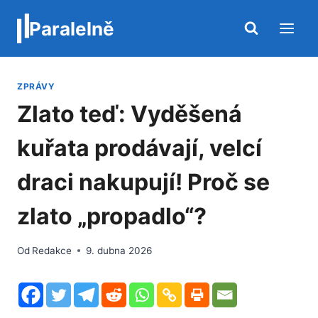
Přeskočit
Paralelně
na
obsah
ZPRÁVY
Zlato teď: Vyděšená
kuřata prodávají, velcí
draci nakupují! Proč se
zlato „propadlo“?
Od
Redakce
9. dubna 2026