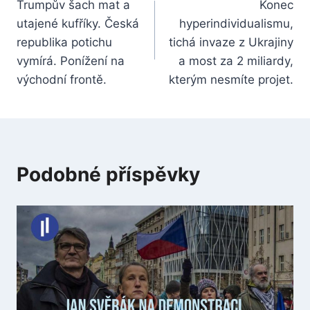
Trumpův šach mat a
Konec
pro
utajené kufříky. Česká
hyperindividualismu,
příspěvek
republika potichu
tichá invaze z Ukrajiny
vymírá. Ponížení na
a most za 2 miliardy,
východní frontě.
kterým nesmíte projet.
Podobné příspěvky