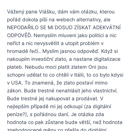
Vážený pane Vlášku, dám vám otázku, kterou
pořád dokola píši na webech alternativy, ale
NEPODAŘILO SE MI DOSUD ZÍSKAT ADEKVÁTNÍ
ODPOVĚĎ. Nemyslím mluveni jako politici a nic
neříct a nic nevysvětlit a utopit problém v
hromadě řečí.. Myslím jasnou odpověď. Když si
nakoupím investiční zlato, a nastane digitalizace
plateb. Nebudu moci platit zlatem Oni jsou
schopni udělat to co chtěli v Itálii, to co bylo kdysi
v USA. To znamená, že zlato postaví mimo
zákon. Bude trestné nenahlásit jeho vlastnictví.
Bude trestné jej nakupovat a prodávat. V
nejlepším případě mi jej odkoupí (za digitální
peníze?), s pořádnou daní. Je otázka zda
hodnota co pak zůstane bude větší, než hodnota
znehodnocené měny co přešla do digitální