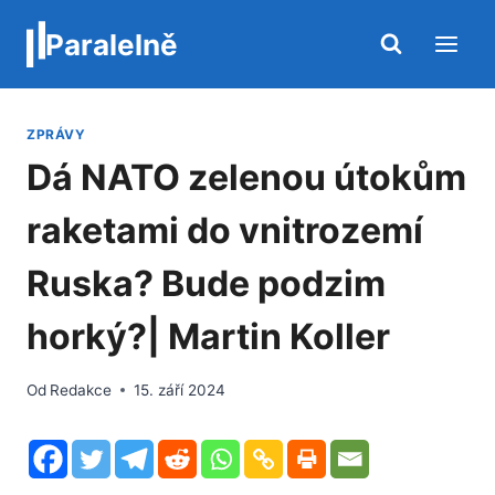
Přeskočit
Paralelně
na
obsah
ZPRÁVY
Dá NATO zelenou útokům
raketami do vnitrozemí
Ruska? Bude podzim
horký?| Martin Koller
Od
Redakce
15. září 2024