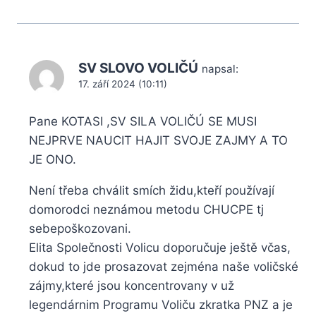
SV SLOVO VOLIČÚ
napsal:
17. září 2024 (10:11)
Pane KOTASI ,SV SILA VOLIČÚ SE MUSI
NEJPRVE NAUCIT HAJIT SVOJE ZAJMY A TO
JE ONO.
Není třeba chválit smích židu,kteří používají
domorodci neznámou metodu CHUCPE tj
sebepoškozovani.
Elita Společnosti Volicu doporučuje ještě včas,
dokud to jde prosazovat zejména naše voličské
zájmy,které jsou koncentrovany v už
legendárnim Programu Voliču zkratka PNZ a je