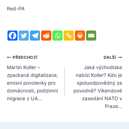
Red-PA
Navigace
PŘEDCHOZÍ
DALŠÍ
Martin Koller –
Jaká východiska
pro
zpackaná digitalizace,
nabízí Koller? Kdo je
příspěvek
emisní povolenky pro
spoluodpovědný za
domácnosti, podzimní
povodně? Víkendové
migrace z UA…
zasedání NATO v
Praze…