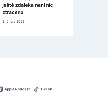
ještě zdaleka není nic
Eliote
ztraceno
23. prosin
3. února 2022
Apple Podcast
TikTok