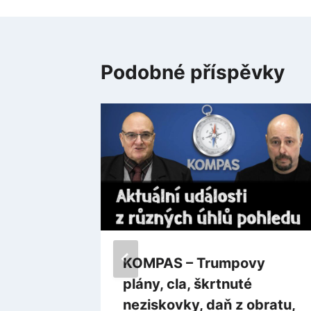
příspěvek
Podobné příspěvky
litního
KOMPAS – Trumpovy
ona
plány, cla, škrtnuté
neziskovky, daň z obratu,