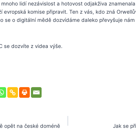
 mnoho lidí nezávislost a hotovost odjakživa znamenala
í evropská komise připravit. Ten z vás, kdo zná Orwellů
co se o digitální mědě dozvídáme daleko převyšuje nám j
C se dozvíte z videa výše.
ě opět na české doméně
Jak se p