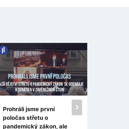
Prohráli jsme první
Uveden
poločas střetu o
Setkán
pandemický zákon, ale
Hogeno