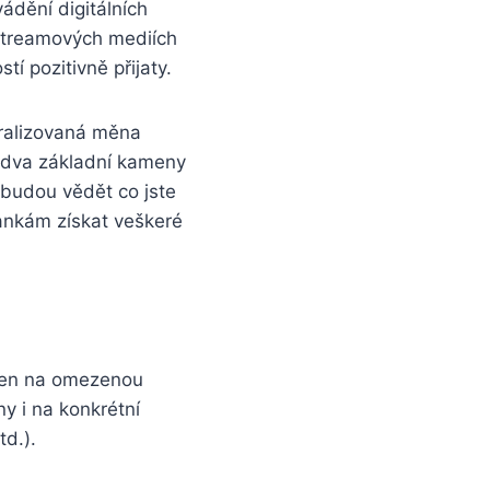
ádění digitálních
streamových mediích
í pozitivně přijaty.
tralizovaná měna
u dva základní kameny
budou vědět co jste
bankám získat veškeré
jen na omezenou
y i na konkrétní
td.).