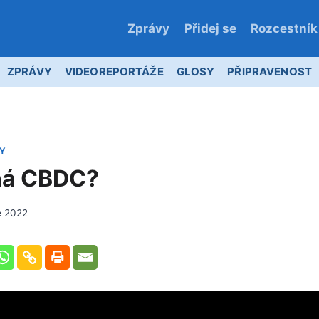
Zprávy
Přidej se
Rozcestník
ZPRÁVY
VIDEOREPORTÁŽE
GLOSY
PŘIPRAVENOST
Y
ná CBDC?
e 2022