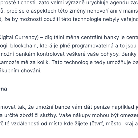
rosté tichosti, zato velmi výrazně urychluje agendu zav
, proč se o aspektech této změny nehovoří ani v main
 že by možnosti použití této technologie nebyly veřejnost
gital Currency) – digitální měna centrální banky je cen
ogii blockchain, která je plně programovatelná a to jso
umožní bankám kontrolovat veškeré vaše pohyby. Banky 
a samozřejmě za kolik. Tato technologie tedy umožňuje 
ákupním chování.
ěna
movat tak, že umožní bance vám dát peníze například 
 určité zboží či služby. Vaše nákupy mohou být omezen
čité vzdálenosti od místa kde žijete (čtvrť, město, kraj a