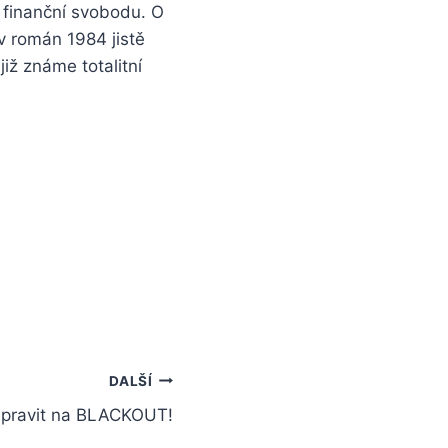
 finanční svobodu. O
v román 1984 jistě
iž známe totalitní
DALŠÍ
řipravit na BLACKOUT!