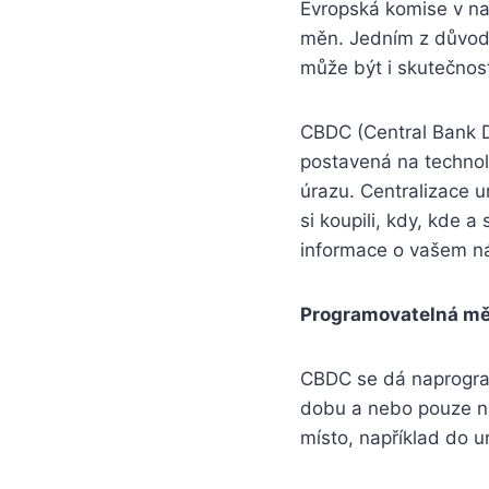
Evropská komise v nap
měn. Jedním z důvodů
může být i skutečnost,
CBDC (Central Bank Di
postavená na technol
úrazu. Centralizace 
si koupili, kdy, kde 
informace o vašem n
Programovatelná m
CBDC se dá naprogra
dobu a nebo pouze na
místo, například do ur