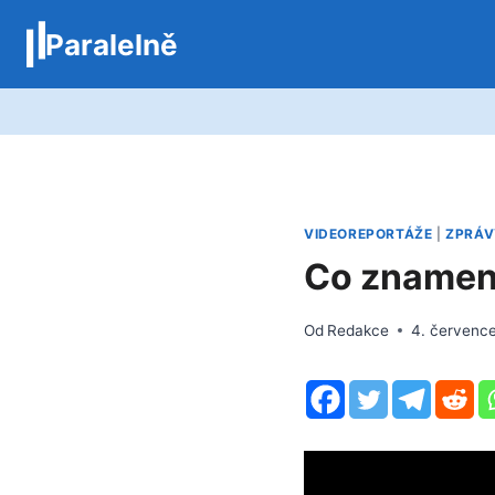
Přeskočit
Paralelně
na
obsah
VIDEOREPORTÁŽE
|
ZPRÁV
Co zname
Od
Redakce
4. červenc