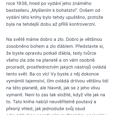
roce 1938, hned po vydání jeho známého
bestselleru „Myšlením k bohatství“. Ovšem od
vydání této knihy bylo tehdy upuštěno, protože
byla na tehdejší dobu až příliš kontroverzní.
Na světě máme dobro a zlo. Dobro je většinou
zosobněno bohem a zlo ďáblem. Představte si,
že byste opravdu potkali ďábla, tedy tvůrce
všeho zla zde na planetě a on vám osobně
prozradil, prostřednictvím jakých nástrojů ovládá
tento svět. Ba co víc! Vy byste z něj dokonce
vymámili tajemství, čím ovládá drtivou většinu lidí
na této planetě, ale hlavně, jak se z jeho vlivu
vymanit. Není to zas tak složité, když víte jak na
to. Tato kniha nabízí neuvěřitelně poutavý a
přesný vhled, jak jednoduše svůj osud