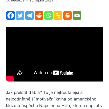
Od
Redakce
25. srpna 2023
Jak přelstít ďábla? To je nejtroufalejší a
nejpodnětnější motivační kniha od amerického
filozofa úspěchu Napoleona Hilla, kterou napsal v