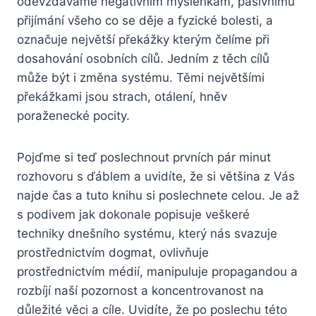
odevzdáváme negativním myšlenkám, pasivnímu
přijímání všeho co se děje a fyzické bolesti, a
označuje největší překážky kterým čelíme při
dosahování osobních cílů. Jedním z těch cílů
může být i změna systému. Těmi největšími
překážkami jsou strach, otálení, hněv
poraženecké pocity.
Pojďme si teď poslechnout prvních pár minut
rozhovoru s ďáblem a uvidíte, že si většina z Vás
najde čas a tuto knihu si poslechnete celou. Je až
s podivem jak dokonale popisuje veškeré
techniky dnešního systému, který nás svazuje
prostřednictvím dogmat, ovlivňuje
prostřednictvím médií, manipuluje propagandou a
rozbíjí naší pozornost a koncentrovanost na
důležité věci a cíle. Uvidíte, že po poslechu této