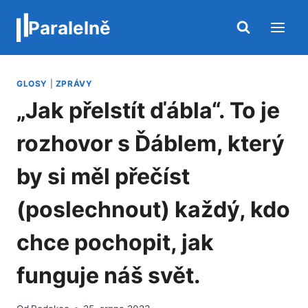
Přeskočit
Paralelně
na
obsah
GLOSY
|
ZPRÁVY
„Jak přelstít ďábla“. To je
rozhovor s Ďáblem, který
by si měl přečíst
(poslechnout) každý, kdo
chce pochopit, jak
funguje náš svět.