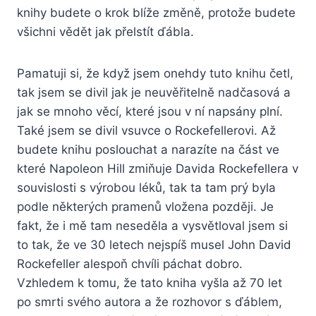
knihy budete o krok blíže změně, protože budete
všichni vědět jak přelstít ďábla.
Pamatuji si, že když jsem onehdy tuto knihu četl,
tak jsem se divil jak je neuvěřitelně nadčasová a
jak se mnoho věcí, které jsou v ní napsány plní.
Také jsem se divil vsuvce o Rockefellerovi. Až
budete knihu poslouchat a narazíte na část ve
které Napoleon Hill zmiňuje Davida Rockefellera v
souvislosti s výrobou léků, tak ta tam prý byla
podle některých pramenů vložena později. Je
fakt, že i mě tam neseděla a vysvětloval jsem si
to tak, že ve 30 letech nejspíš musel John David
Rockefeller alespoň chvíli páchat dobro.
Vzhledem k tomu, že tato kniha vyšla až 70 let
po smrti svého autora a že rozhovor s ďáblem,