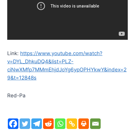
Link:
https://www.youtube.com/watch?
v=DYL_DhkuDQ4&list=PLZ-
ciNwXMfp7MMmEhjdJoYg6ypOPHYkwY&index=2
9&t=12848s
Red-Pa