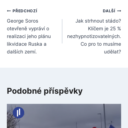
Navigace
PŘEDCHOZÍ
DALŠÍ
George Soros
Jak strhnout stádo?
pro
otevřeně vypráví o
Klíčem je 25 %
příspěvek
realizaci jeho plánu
nezhypnotizovatelných.
likvidace Ruska a
Co pro to musíme
dalších zemí.
udělat?
Podobné příspěvky