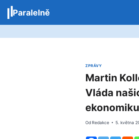
Přeskočit
Paralelně
na
obsah
ZPRÁVY
Martin Koll
Vláda naši
ekonomiku
Od
Redakce
5. května 