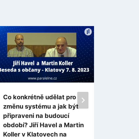
Co konkrétně udělat pro
Stovky 
změnu systému a jak být
dalších
připraveni na budoucí
protest
období? Jiří Havel a Martin
ministe
Koller v Klatovech na
povinn