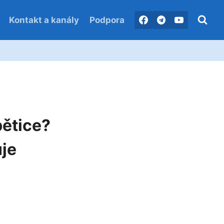
Kontakt a kanály
Podpora
bětice?
je