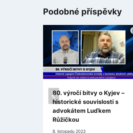
Podobné příspěvky
ský –
80. výročí bitvy o Kyjev –
o
historické souvislosti s
6 bude
advokátem Luďkem
Růžičkou
8. listopadu 2023