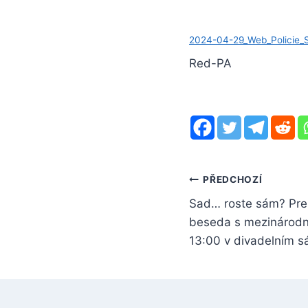
2024-04-29_Web_Policie_
Red-PA
Navigace
PŘEDCHOZÍ
Sad… roste sám? Pr
pro
beseda s mezinárodní
příspěvek
13:00 v divadelním s