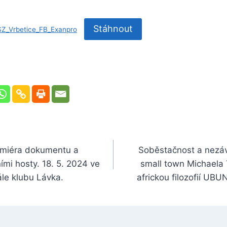
Stáhnout
SZ_Vrbetice_FB_Exanpro
emiéra dokumentu a
Soběstačnost a nezávi
mi hosty. 18. 5. 2024 ve
small town Michaela 
ále klubu Lávka.
africkou filozofií UBU