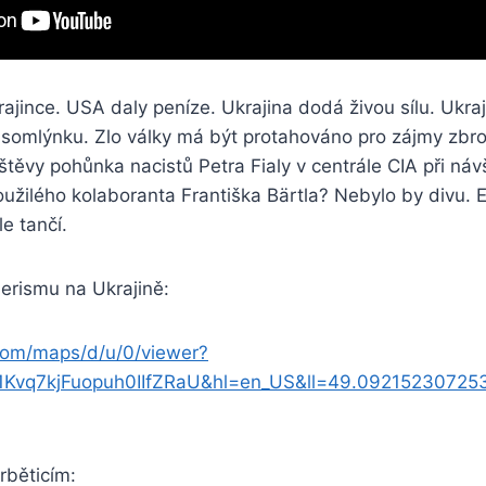
ajince. USA daly peníze. Ukrajina dodá živou sílu. Ukraji
asomlýnku. Zlo války má být protahováno pro zájmy zbro
těvy pohůnka nacistů Petra Fialy v centrále CIA při ná
oužilého kolaboranta Františka Bärtla? Nebylo by divu.
le tančí.
rismu na Ukrajině:
com/maps/d/u/0/viewer?
vq7kjFuopuh0IIfZRaU&hl=en_US&ll=49.0921523072
běticím: