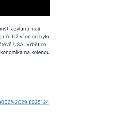
nští azylanti mají
jařů. Už víme co bylo
vštěvě USA. Vrbětice
 Ekonomika na kolenou
53066%2C29.8025124