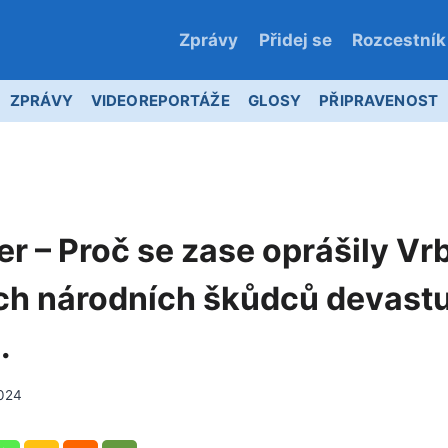
Zprávy
Přidej se
Rozcestník
ZPRÁVY
VIDEOREPORTÁŽE
GLOSY
PŘIPRAVENOST
er – Proč se zase oprášily Vr
ch národních škůdců devastu
.
2024