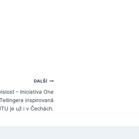
DALŠÍ
slost – Iniciativa One
Tellingera inspirovaná
NTU je už i v Čechách.