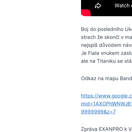
Boj do posledního Ukr
strach že skončí v m
nejspíš důvodem návš
Je Fiala vnukem zasl
ale na Titaniku se stá
Odkaz na mapu Bande
https://www.google.
mid=1AXOPhWNWJB1K
9999999&z=7
Zpráva EXANPRO k Vr